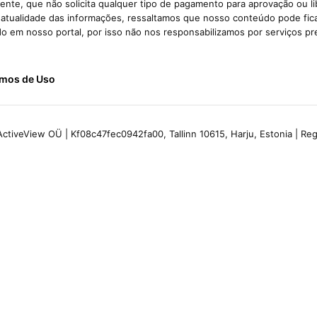
nte, que não solicita qualquer tipo de pagamento para aprovação ou l
e atualidade das informações, ressaltamos que nosso conteúdo pode fi
ido em nosso portal, por isso não nos responsabilizamos por serviços pr
mos de Uso
ctiveView OÜ | Kf08c47fec0942fa00, Tallinn 10615, Harju, Estonia | R