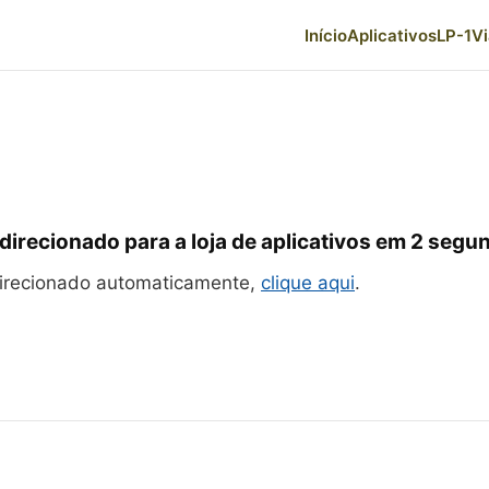
Início
Aplicativos
LP-1
V
direcionado para a loja de aplicativos em
1
segun
direcionado automaticamente,
clique aqui
.