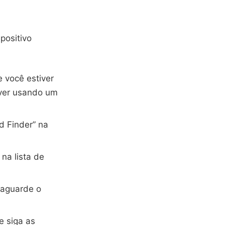
positivo
 você estiver
iver usando um
d Finder” na
na lista de
e aguarde o
e siga as