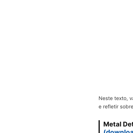
Neste texto, v
e refletir sob
Metal De
(downlo