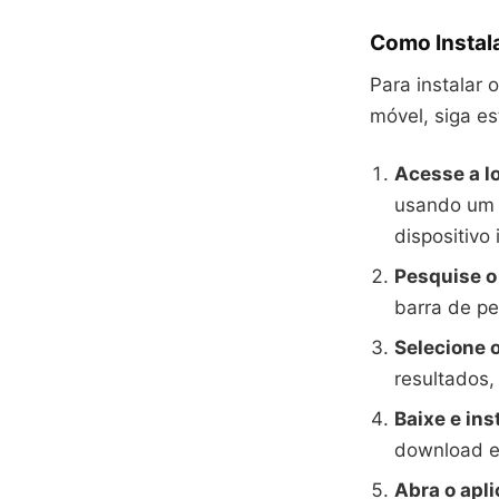
Como Instala
Para instalar 
móvel, siga es
Acesse a lo
usando um d
dispositivo
Pesquise o 
barra de pe
Selecione o
resultados,
Baixe e ins
download e 
Abra o apli