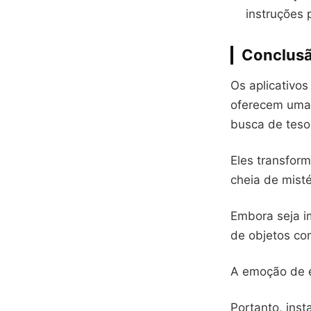
instruções 
Conclus
Os aplicativo
oferecem uma 
busca de teso
Eles transfor
cheia de misté
Embora seja i
de objetos co
A emoção de en
Portanto, inst