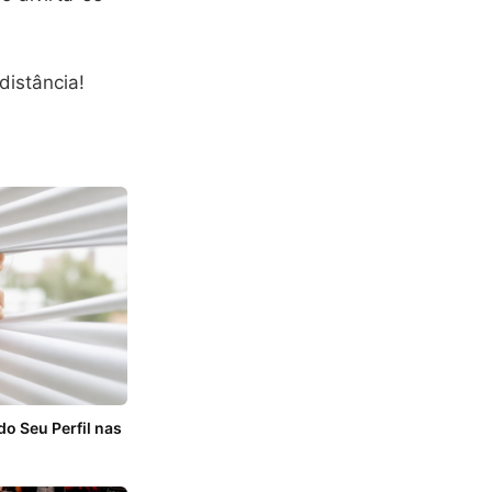
distância!
 Seu Perfil nas