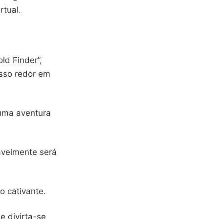
rtual.
ld Finder”,
sso redor em
uma aventura
avelmente será
o cativante.
e divirta-se