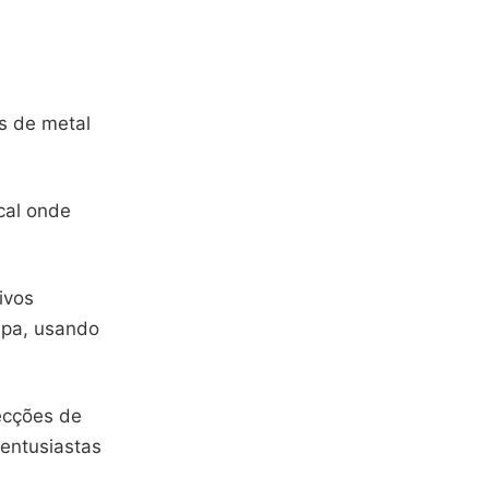
is de metal
cal onde
ivos
apa, usando
tecções de
 entusiastas