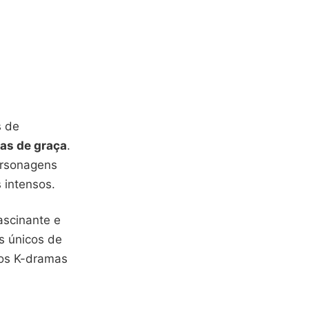
s de
nas de graça
.
ersonagens
 intensos.
ascinante e
s únicos de
 os K-dramas