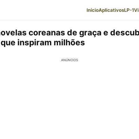
Início
Aplicativos
LP-1
V
novelas coreanas de graça e descu
s que inspiram milhões
ANÚNCIOS