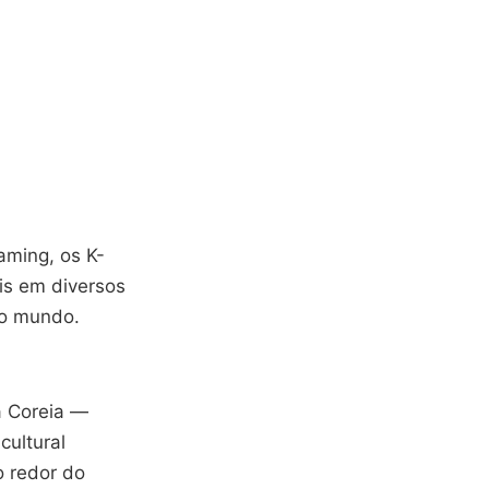
aming, os K-
is em diversos
 o mundo.
a Coreia —
cultural
o redor do