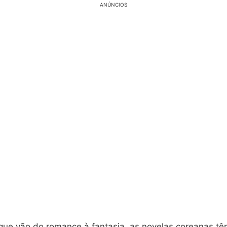
ANÚNCIOS
ue vão do romance à fantasia, as novelas coreanas tê