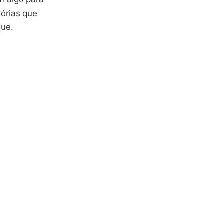
tórias que
que.