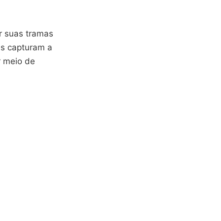
r suas tramas
is capturam a
r meio de