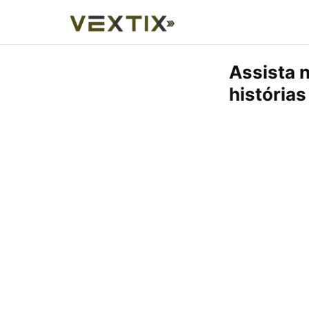
Assista 
história