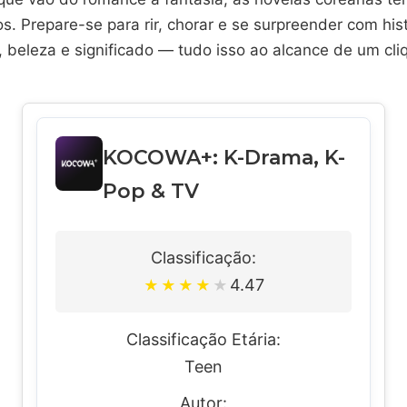
s. Prepare-se para rir, chorar e se surpreender com his
beleza e significado — tudo isso ao alcance de um cli
KOCOWA+: K-Drama, K-
Pop & TV
Classificação:
4.47
★
★
★
★
★
Classificação Etária:
Teen
Autor: