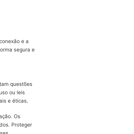
 conexão e a
forma segura e
tam questões
uso ou leis
is e éticas.
ação. Os
dos. Proteger
sses