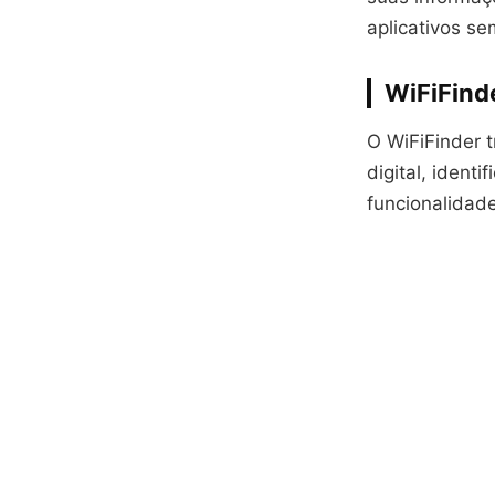
aplicativos se
WiFiFinde
O WiFiFinder t
digital, ident
funcionalidad