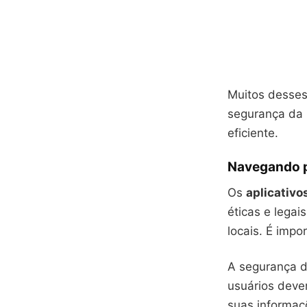
Muitos desses
segurança da 
eficiente.
Navegando pe
Os
aplicativo
éticas e legai
locais. É impo
A segurança d
usuários deve
suas informaçõ