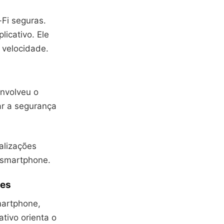
Fi seguras.
icativo. Ele
 velocidade.
envolveu o
ar a segurança
alizações
 smartphone.
ões
smartphone,
ativo orienta o