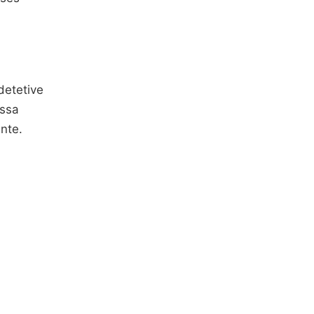
detetive
Essa
nte.