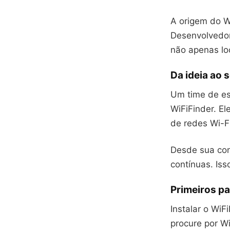
A origem do W
Desenvolvedor
não apenas lo
Da ideia ao 
Um time de es
WiFiFinder. El
de redes Wi-F
Desde sua con
contínuas. Is
Primeiros p
Instalar o WiF
procure por Wi