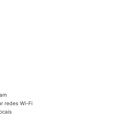
ham
ar redes Wi-Fi
ocais