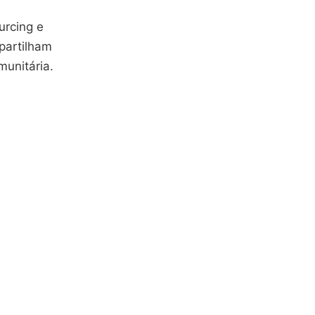
urcing e
partilham
unitária.