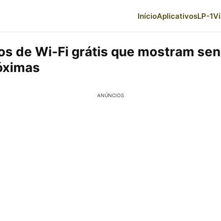
Início
Aplicativos
LP-1
V
vos de Wi-Fi grátis que mostram se
óximas
ANÚNCIOS