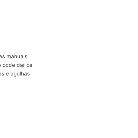
ças manuais
e pode dar os
as e agulhas