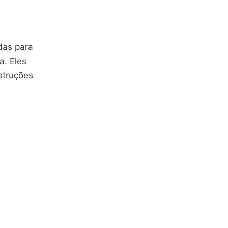
das para
a. Eles
nstruções