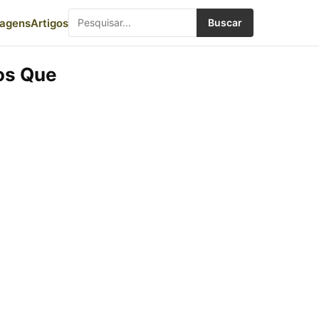
iagens
Artigos
Buscar
os Que