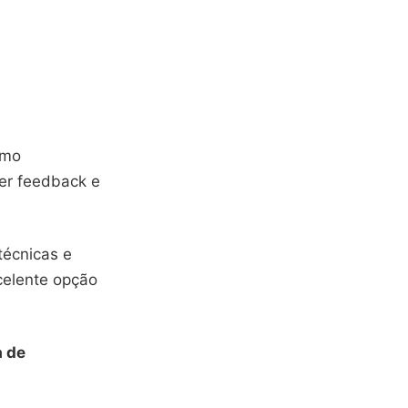
omo
er feedback e
técnicas e
celente opção
a de