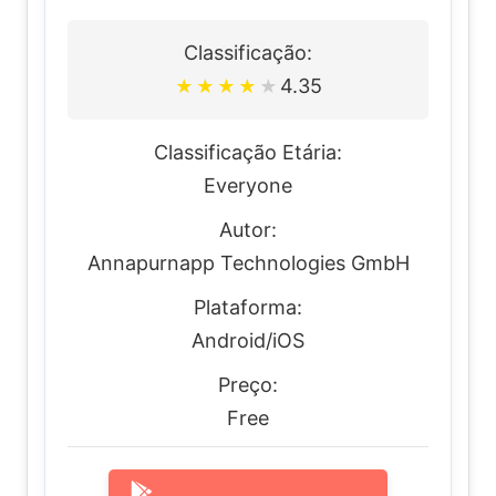
Classificação:
4.35
★
★
★
★
★
Classificação Etária:
Everyone
Autor:
Annapurnapp Technologies GmbH
Plataforma:
Android/iOS
Preço:
Free