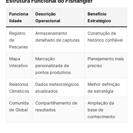
Estrutura Funcional do Fishangler
Funciona
Descrição
Benefício
lidade
Operacional
Estratégico
Registro
Armazenamento
Construção de
de
detalhado de capturas
histórico confiável
Pescarias
Mapa
Marcação
Planejamento mais
Interativo
personalizada de
preciso
pontos produtivos
Relatórios
Dados meteorológicos
Melhor definição
Climáticos
atualizados
de estratégia
Comunida
Compartilhamento de
Ampliação da
de Global
resultados
base de
conhecimento