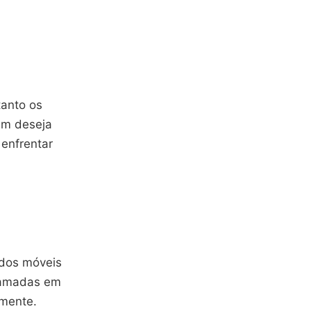
tanto os
em deseja
enfrentar
ados móveis
chamadas em
amente.