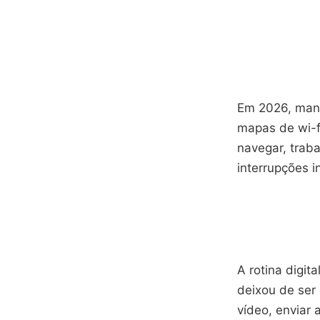
Em 2026, mant
mapas de wi-f
navegar, trab
interrupções i
A rotina digi
deixou de ser
vídeo, enviar