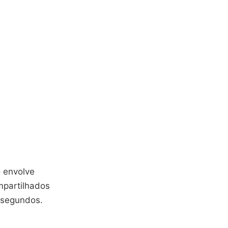
 envolve
mpartilhados
s segundos.