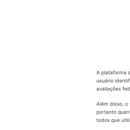
A plataforma 
usuário identi
avaliações fei
Além disso, o
portanto quant
todos que util