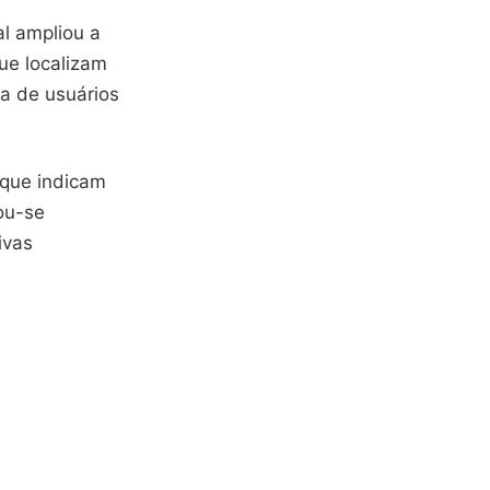
al ampliou a
ue localizam
a de usuários
 que indicam
ou-se
ivas