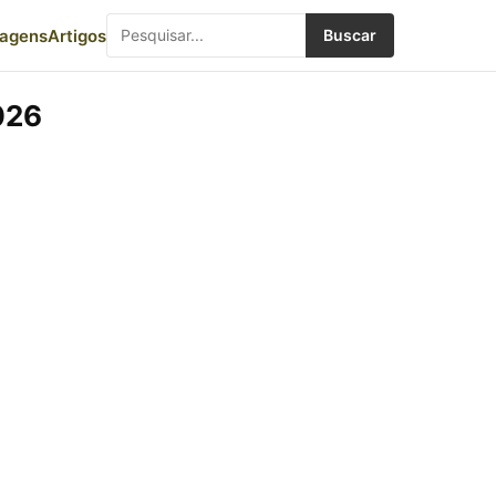
iagens
Artigos
Buscar
026