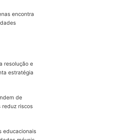
enas encontra
idades
a resolução e
nta estratégia
pendem de
s reduz riscos
s educacionais