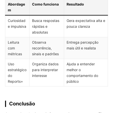
Abordage
Como funciona
Resultado
m
Curiosidad
Busca respostas
Gera expectativa alta e
e impulsiva
rápidas e
pouca clareza
absolutas
Leitura
Observa
Entrega percepção
com
recorrência,
mais útil e realista
métricas
sinais e padrões
Uso
Organiza dados
Ajuda a entender
estratégico
para interpretar
melhor o
do
interesse
comportamento do
Reports+
público
Conclusão