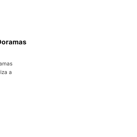
 Doramas
ramas
iza a