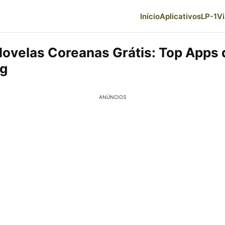
Início
Aplicativos
LP-1
V
Novelas Coreanas Grátis: Top Apps 
ng
ANÚNCIOS