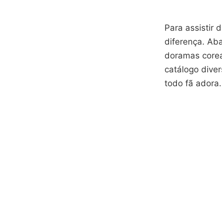
Para assistir 
diferença. Aba
doramas corea
catálogo dive
todo fã adora.