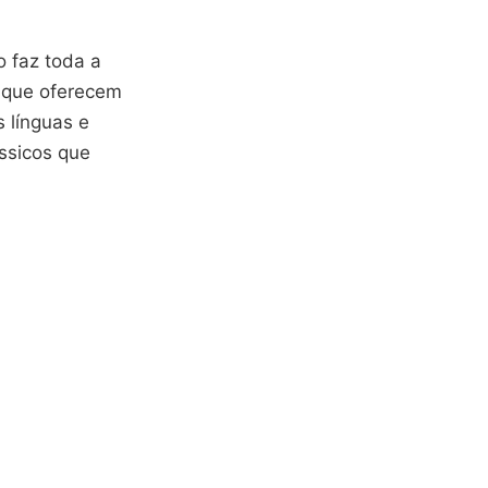
o faz toda a
s que oferecem
 línguas e
ássicos que