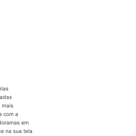
rias
nadas
 mais
ça com a
 doramas em
e na sua tela