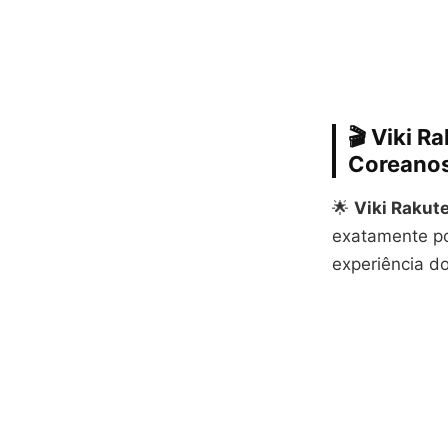
🎬 Viki 
Coreano
🌟
Viki Rakut
exatamente po
experiência do