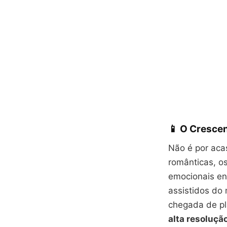
📱 O Cresce
Não é por acas
românticas, o
emocionais e
assistidos do
chegada de pl
alta resoluçã