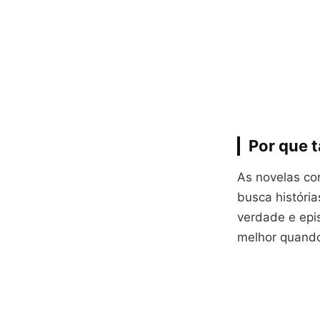
Por que 
As novelas co
busca históri
verdade e epi
melhor quando