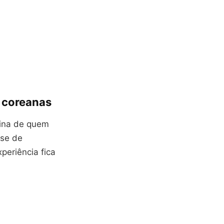
s coreanas
tina de quem
nse de
periência fica