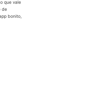
o que vale
e de
app bonito,