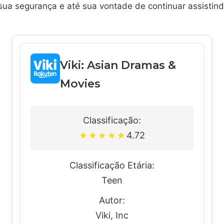
sua segurança e até sua vontade de continuar assistind
Viki: Asian Dramas &
Movies
Classificação:
4.72
★
★
★
★
★
Classificação Etária:
Teen
Autor:
Viki, Inc