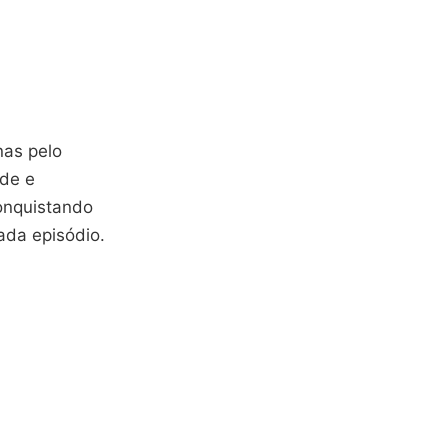
nas pelo
ade e
conquistando
da episódio.