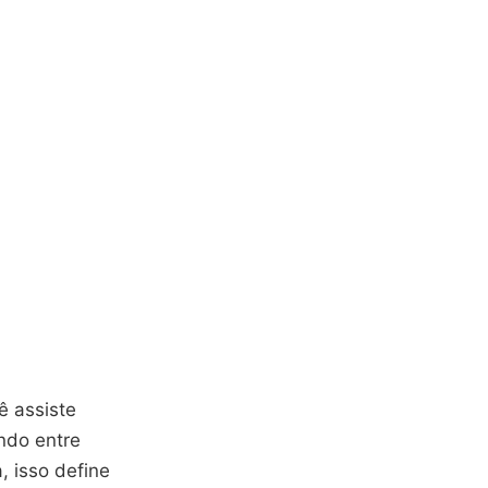
ê assiste
ando entre
, isso define