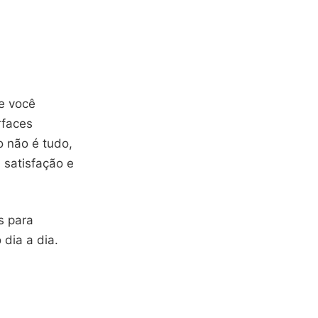
je você
rfaces
o não é tudo,
 satisfação e
s para
 dia a dia.