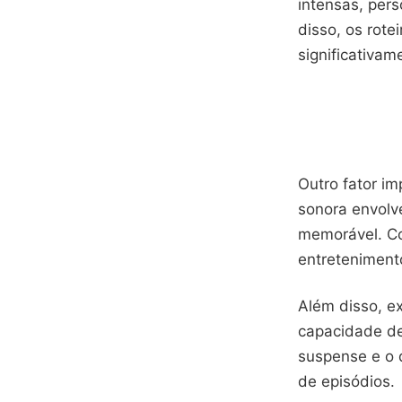
intensas, per
disso, os rot
significativam
Outro fator im
sonora envolv
memorável. Co
entreteniment
Além disso, ex
capacidade de
suspense e o 
de episódios.