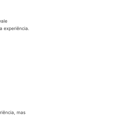
vale
a experiência.
riência, mas