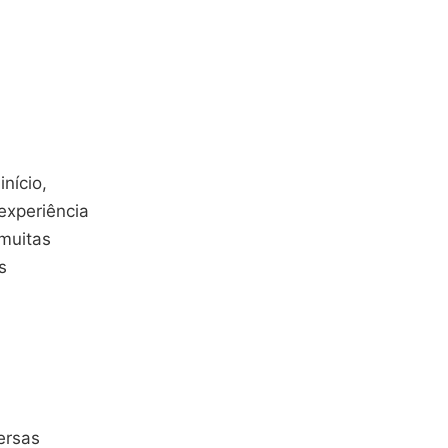
início,
experiência
 muitas
s
ersas