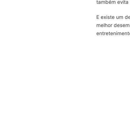
também evita 
E existe um d
melhor desemp
entreteniment