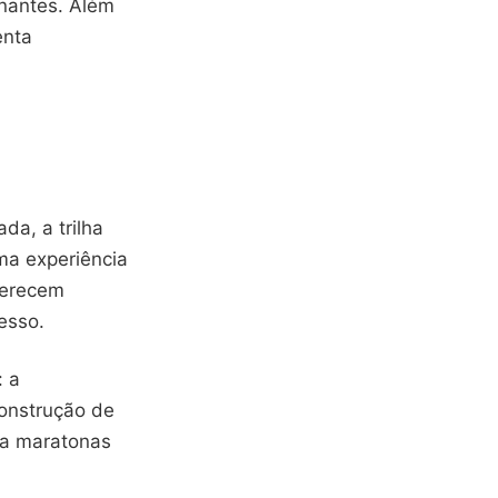
nantes. Além
enta
da, a trilha
ma experiência
ferecem
esso.
: a
construção de
va maratonas