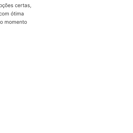
pções certas,
 com ótima
iro momento