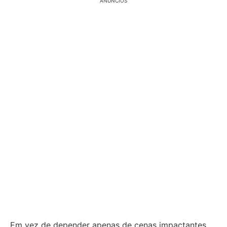
ANÚNCIOS
Em vez de depender apenas de cenas impactantes,