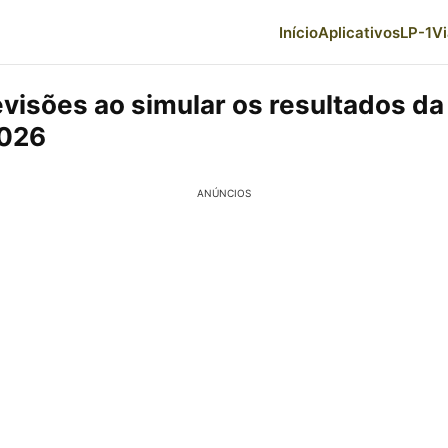
Início
Aplicativos
LP-1
V
evisões ao simular os resultados da
026
ANÚNCIOS