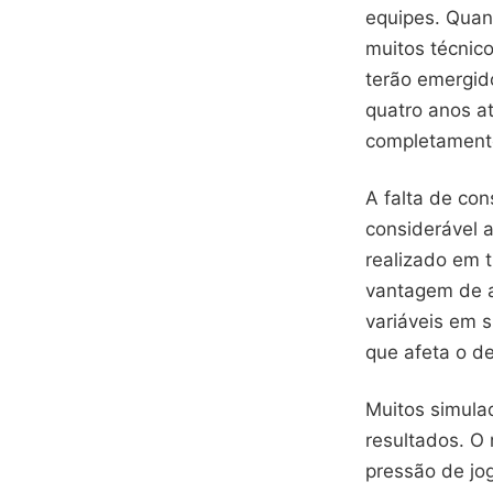
equipes. Quan
muitos técnic
terão emergid
quatro anos at
completamente
A falta de con
considerável 
realizado em t
vantagem de al
variáveis em 
que afeta o d
Muitos simula
resultados. O
pressão de jo