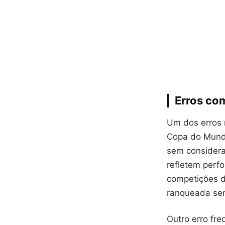
Erros co
Um dos erros 
Copa do Mundo
sem considera
refletem perf
competições d
ranqueada sem
Outro erro fr