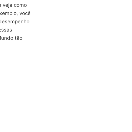
e veja como
exemplo, você
m desempenho
Essas
Mundo tão