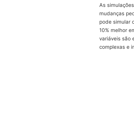
As simulações
mudanças pequ
pode simular 
10% melhor em
variáveis são
complexas e i