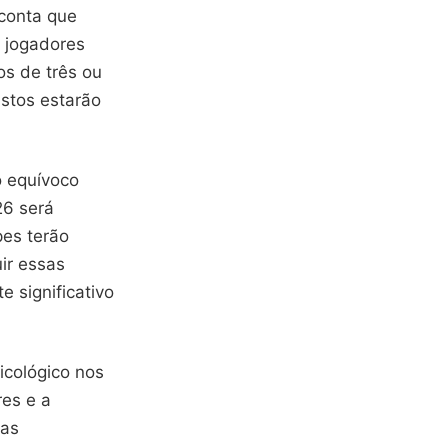
conta que
s jogadores
os de três ou
istos estarão
o equívoco
26 será
pes terão
uir essas
 significativo
icológico nos
res e a
mas