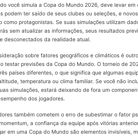
do você simula a Copa do Mundo 2026, deve levar em 
os podem ter saído de seus clubes ou seleções, e novo
o como protagonistas. Se suas simulações utilizam dad
rás sem atualizar as informações, seus resultados prev
 desconectados da realidade atual.
sideração sobre fatores geográficos e climáticos é outr
ao testar previsões da Copa do Mundo. O torneio de 20
rês países diferentes, o que significa que algumas equi
titude, temperatura ou clima familiar. Se você não incl
suas simulações, estará deixando de fora um componente
esempenho dos jogadores.
dores também cometem o erro de subestimar o fator ps
 momentum, a confiança da equipe após vitórias anterio
gar em uma Copa do Mundo são elementos invisíveis, 