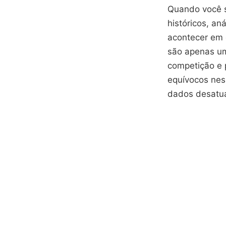
Quando você s
históricos, a
acontecer em 
são apenas um
competição e 
equívocos nes
dados desatua