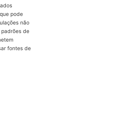
dados
o que pode
mulações não
 padrões de
ometem
sar fontes de