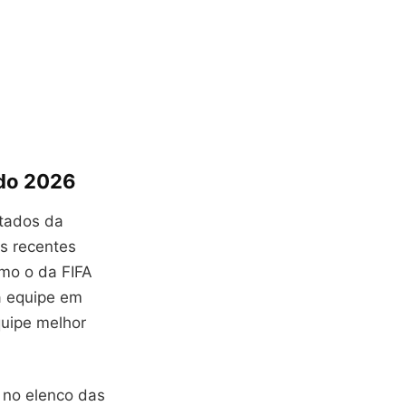
ndo 2026
ltados da
s recentes
mo o da FIFA
a equipe em
uipe melhor
 no elenco das