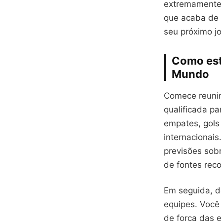
extremamente 
que acaba de 
seu próximo j
Como est
Mundo
Comece reunin
qualificada pa
empates, gols
internacionais
previsões sob
de fontes rec
Em seguida, de
equipes. Você
de força das 