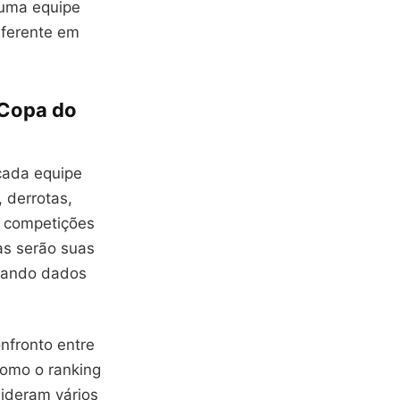
 uma equipe
iferente em
 Copa do
cada equipe
, derrotas,
e competições
as serão suas
usando dados
nfronto entre
como o ranking
sideram vários