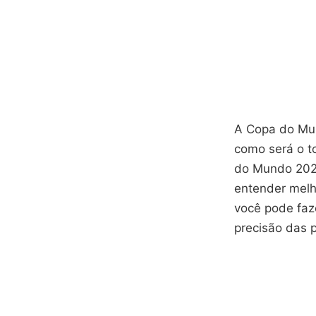
A Copa do Mun
como será o t
do Mundo 2026
entender melh
você pode faz
precisão das p