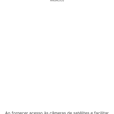
ANÚNCIOS
Ao fornecer acesso às câmeras de satélites e facilitar