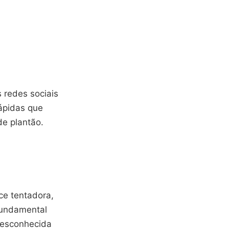
 redes sociais
ápidas que
de plantão.
e tentadora,
fundamental
desconhecida