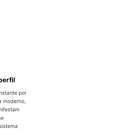
erfil
nstante por
a moderno,
nifestam
se
sistema