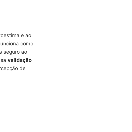
toestima e ao
 funciona como
is seguro ao
ssa
validação
rcepção de