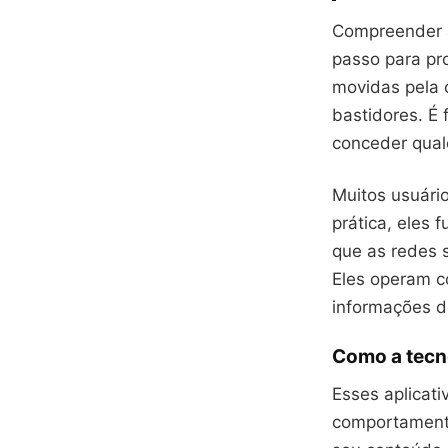
Compreender a
passo para pr
movidas pela 
bastidores. É
conceder qual
Muitos usuári
prática, eles
que as redes 
Eles operam c
informações d
Como a tecn
Esses aplicati
comportamento