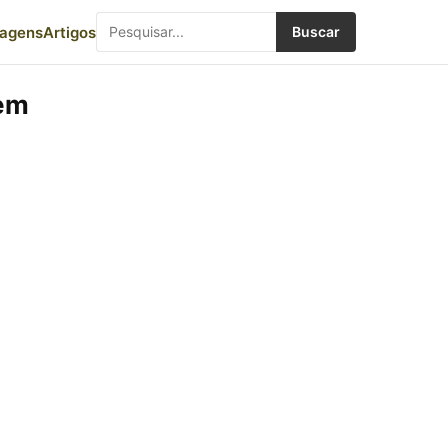
iagens
Artigos
Buscar
 em