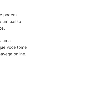
ue podem
 é um passo
os.
as uma
 que você tome
avega online.