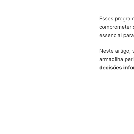
Esses program
comprometer s
essencial par
Neste artigo,
armadilha peri
decisões inf