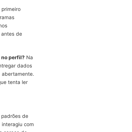
 primeiro
gramas
nos
 antes de
 no perfil?
Na
ntregar dados
m abertamente.
e tenta ler
r padrões de
 interagiu com