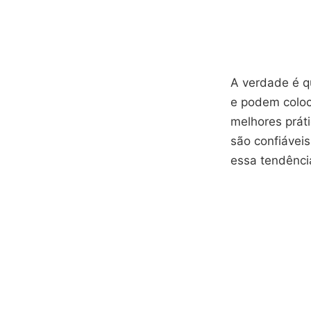
A verdade é q
e podem coloca
melhores práti
são confiávei
essa tendência