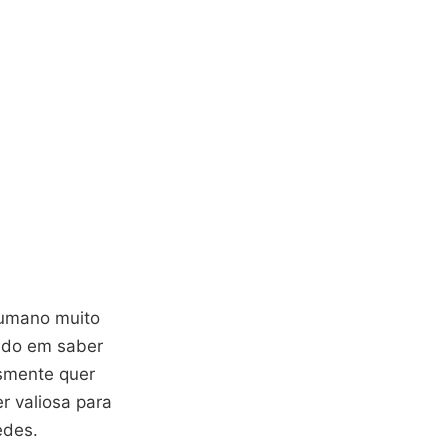
humano muito
ado em saber
smente quer
r valiosa para
edes.