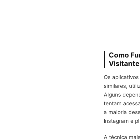
Como Fun
Visitante
Os aplicativos
similares, uti
Alguns depend
tentam acessa
a maioria des
Instagram e p
A técnica mai