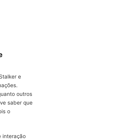
e
Stalker e
rmações.
uanto outros
eve saber que
is o
 interação