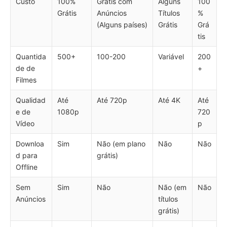
Custo
100%
Grátis com
Alguns
100
Grátis
Anúncios
Títulos
%
(Alguns países)
Grátis
Grá
tis
Quantida
500+
100-200
Variável
200
de de
+
Filmes
Qualidad
Até
Até 720p
Até 4K
Até
e de
1080p
720
Vídeo
p
Downloa
Sim
Não (em plano
Não
Não
d para
grátis)
Offline
Sem
Sim
Não
Não (em
Não
Anúncios
títulos
grátis)