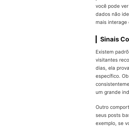
você pode ver
dados não ide
mais interage
Sinais C
Existem padrõ
visitantes rec
dias, ela pro
específico. O
consistenteme
um grande indi
Outro compor
seus posts ba
exemplo, se v