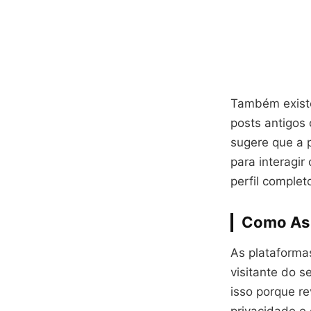
Também existe
posts antigos
sugere que a 
para interagi
perfil complet
Como As 
As plataforma
visitante do 
isso porque r
privacidade e