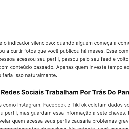
 o indicador silencioso: quando alguém começa a com
 ou a curtir fotos que você publicou há meses. Esse co
pessoa acessou seu perfil, passou pelo seu feed e volt
r com conteúdo passado. Apenas quem investe tempo e
o faria isso naturalmente.
Redes Sociais Trabalham Por Trás Do Pa
s como Instagram, Facebook e TikTok coletam dados s
seu perfil, mas guardam essa informação a sete chaves.
evelar quem acessa seus perfis causaria problemas gra
 comportamentos obsessivos. No entanto, você conseg