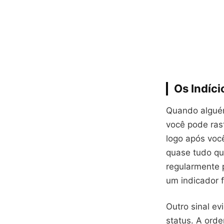
Os Indíci
Quando alguém 
você pode ras
logo após voc
quase tudo que
regularmente 
um indicador f
Outro sinal e
status. A ord