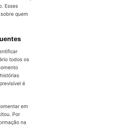
o. Esses
s sobre quem
quentes
ntificar
ário todos os
 momento
istórias
revisível é
comentar em
itou. Por
formação na