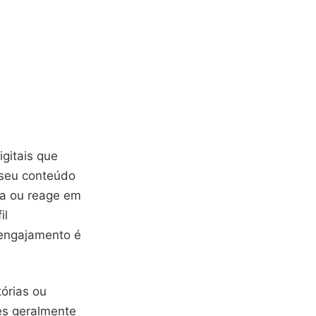
gitais que
 seu conteúdo
ta ou reage em
il
 engajamento é
órias ou
es geralmente