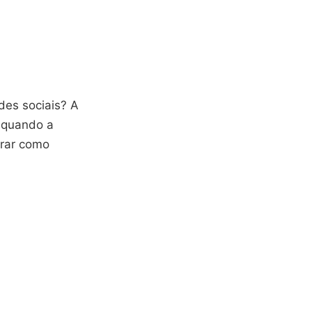
edes sociais? A
o quando a
orar como