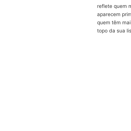
reflete quem 
aparecem prim
quem têm mais
topo da sua li