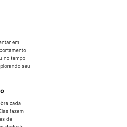
entar em
mportamento
ou no tempo
xplorando seu
no
obre cada
 Elas fazem
ves de
ue deduzir