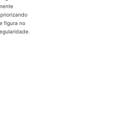
emente
priorizando
 figura no
regularidade.