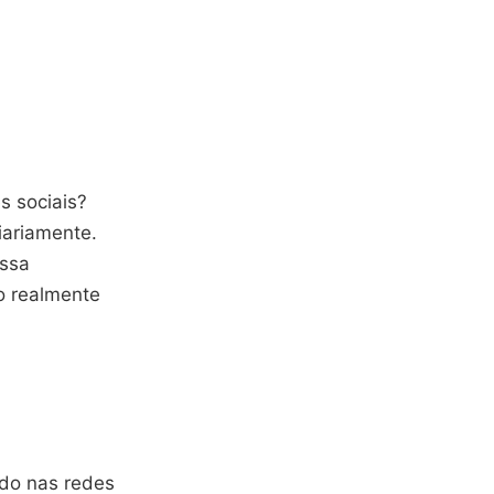
s sociais?
iariamente.
essa
o realmente
ndo nas redes