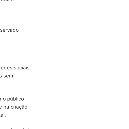
bservado
redes sociais.
os sem
 o público
e na criação
al.