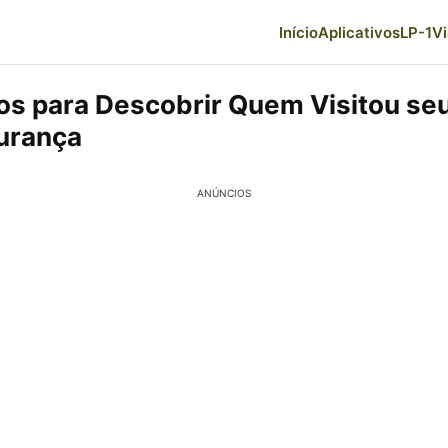
Início
Aplicativos
LP-1
V
os para Descobrir Quem Visitou seu
urança
ANÚNCIOS