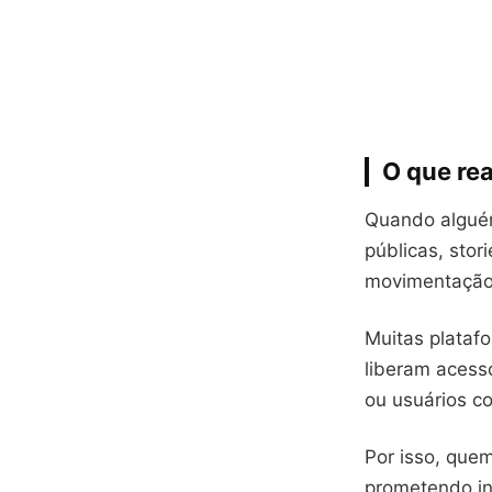
O que rea
Quando alguém 
públicas, stor
movimentação 
Muitas plataf
liberam acesso
ou usuários c
Por isso, quem
prometendo in