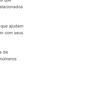
is que
elacionados
s que ajudam
gem com seus
is de
 números