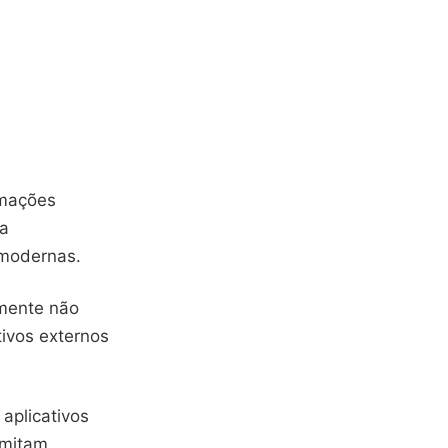
rmações
sa
 modernas.
lmente não
tivos externos
 aplicativos
imitam