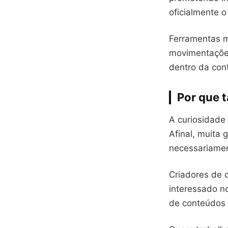
oficialmente 
Ferramentas m
movimentações
dentro da cont
Por que 
A curiosidade 
Afinal, muita
necessariament
Criadores de 
interessado no
de conteúdos m