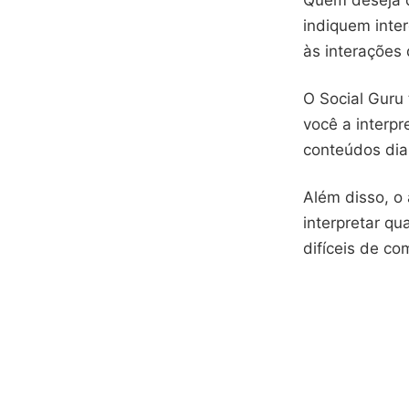
Quem deseja d
indiquem inte
às interações 
O Social Guru
você a interp
conteúdos dia
Além disso, o 
interpretar q
difíceis de c