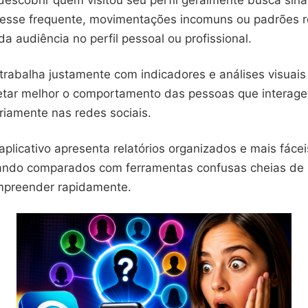
escobrir quem visitou seu perfil geralmente busca sina
resse frequente, movimentações incomuns ou padrões r
da audiência no perfil pessoal ou profissional.
 trabalha justamente com indicadores e análises visuai
retar melhor o comportamento das pessoas que intera
riamente nas redes sociais.
aplicativo apresenta relatórios organizados e mais fáce
uando comparados com ferramentas confusas cheias de
ompreender rapidamente.