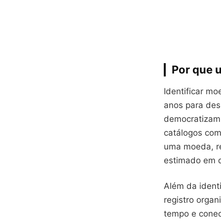
Por que u
Identificar m
anos para des
democratizam 
catálogos com
uma moeda, re
estimado em 
Além da ident
registro orga
tempo e conec