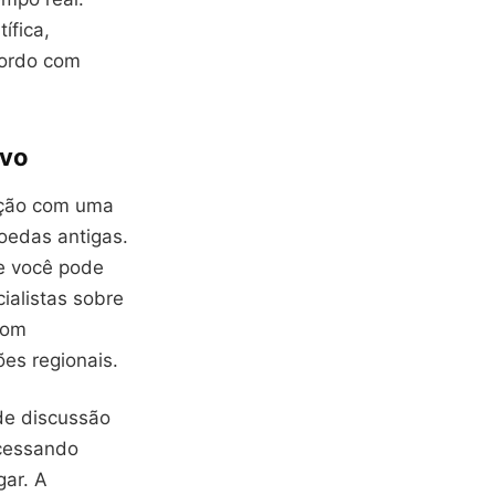
ífica,
cordo com
ivo
ação com uma
oedas antigas.
de você pode
ialistas sobre
com
es regionais.
 de discussão
acessando
gar. A