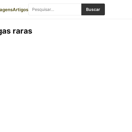
iagens
Artigos
Buscar
gas raras