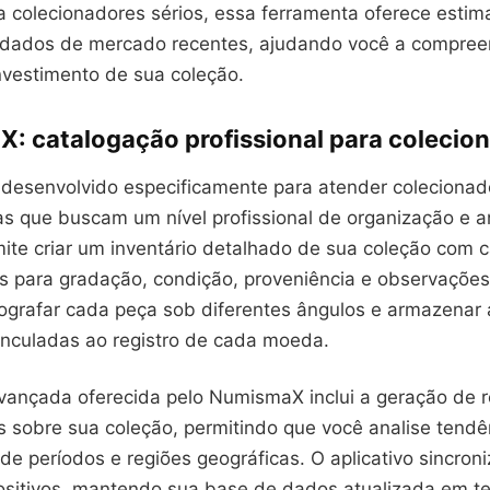
a colecionadores sérios, essa ferramenta oferece estima
dados de mercado recentes, ajudando você a compree
nvestimento de sua coleção.
: catalogação profissional para colecio
desenvolvido especificamente para atender colecionad
s que buscam um nível profissional de organização e an
rmite criar um inventário detalhado de sua coleção com
is para gradação, condição, proveniência e observações
ografar cada peça sob diferentes ângulos e armazenar
inculadas ao registro de cada moeda.
avançada oferecida pelo NumismaX inclui a geração de r
 sobre sua coleção, permitindo que você analise tendên
 de períodos e regiões geográficas. O aplicativo sincron
positivos, mantendo sua base de dados atualizada em t