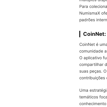
Para colecion
NumismaX ofe
padrões inter
CoinNet:
CoinNet é uma
comunidade at
O aplicativo 
compartilhar d
suas peças. O
contribuições 
Uma estratégi
temáticos foc
conhecimento 