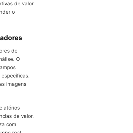
tivas de valor
nder o
nadores
ores de
álise. O
 campos
 específicas.
 as imagens
elatórios
cias de valor,
iza com
empo real.