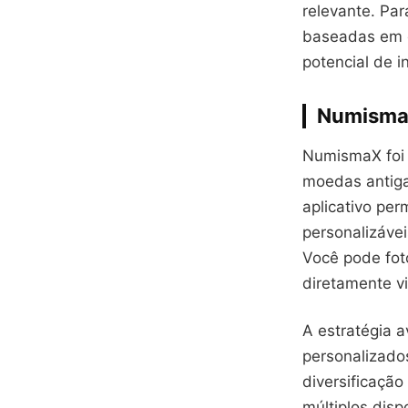
relevante. Par
baseadas em 
potencial de i
NumismaX
NumismaX foi 
moedas antiga
aplicativo pe
personalizáve
Você pode fot
diretamente v
A estratégia 
personalizados
diversificação
múltiplos dis