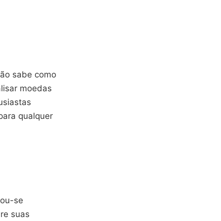
não sabe como
nalisar moedas
usiastas
para qualquer
nou-se
re suas