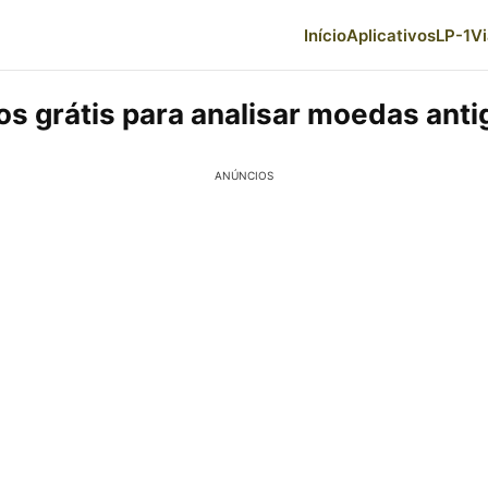
Início
Aplicativos
LP-1
V
os grátis para analisar moedas anti
ANÚNCIOS