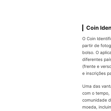
Coin Iden
O Coin Identifi
partir de fot
bolso. O apli
diferentes paí
(frente e vers
e inscrições p
Uma das vanta
com o tempo, p
comunidade de 
moeda, inclui