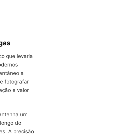
igas
co que levaria
odernos
antâneo a
e fotografar
ação e valor
mantenha um
 longo do
es. A precisão