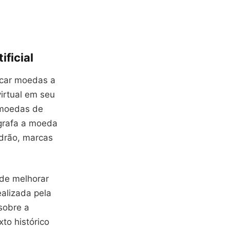
ificial
ificar moedas a
irtual em seu
 moedas de
ografa a moeda
adrão, marcas
 de melhorar
ealizada pela
sobre a
to histórico