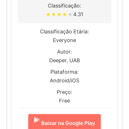
Classificação:
4.31
★
★
★
★
★
Classificação Etária:
Everyone
Autor:
Deeper, UAB
Plataforma:
Android/iOS
Preço:
Free
Baixar na Google Play