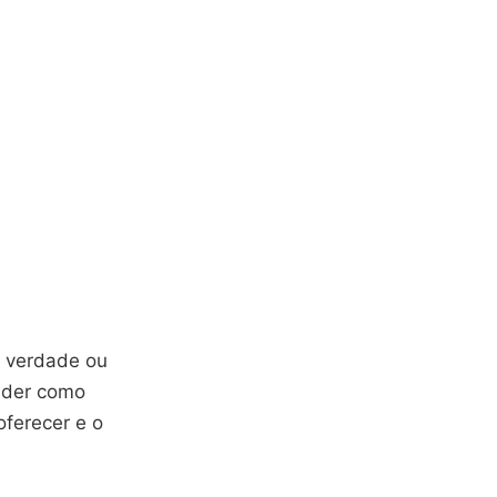
e verdade ou
nder como
oferecer e o