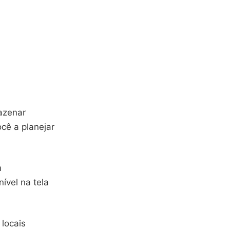
mazenar
cê a planejar
m
ível na tela
 locais