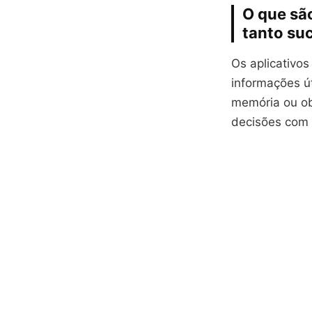
O que são
tanto su
Os aplicativo
informações ú
memória ou ob
decisões com r