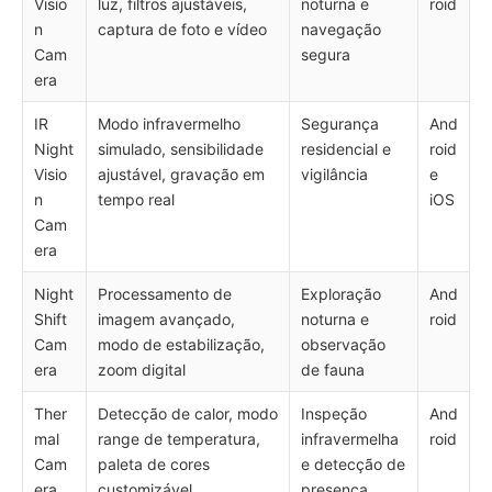
Visio
luz, filtros ajustáveis,
noturna e
roid
n
captura de foto e vídeo
navegação
Cam
segura
era
IR
Modo infravermelho
Segurança
And
Night
simulado, sensibilidade
residencial e
roid
Visio
ajustável, gravação em
vigilância
e
n
tempo real
iOS
Cam
era
Night
Processamento de
Exploração
And
Shift
imagem avançado,
noturna e
roid
Cam
modo de estabilização,
observação
era
zoom digital
de fauna
Ther
Detecção de calor, modo
Inspeção
And
mal
range de temperatura,
infravermelha
roid
Cam
paleta de cores
e detecção de
era
customizável
presença