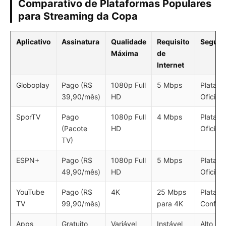
Comparativo de Plataformas Populares
para Streaming da Copa
Aplicativo
Assinatura
Qualidade
Requisito
Segura
Máxima
de
Internet
Globoplay
Pago (R$
1080p Full
5 Mbps
Platafo
39,90/mês)
HD
Oficial
SporTV
Pago
1080p Full
4 Mbps
Platafo
(Pacote
HD
Oficial
TV)
ESPN+
Pago (R$
1080p Full
5 Mbps
Platafo
49,90/mês)
HD
Oficial
YouTube
Pago (R$
4K
25 Mbps
Platafo
TV
99,90/mês)
para 4K
Confiáv
Apps
Gratuito
Variável
Instável
Alto Ri