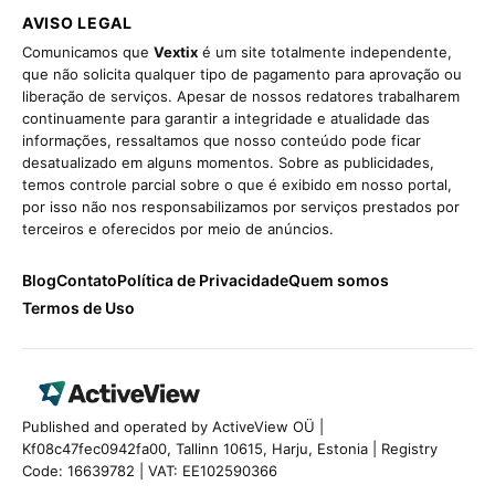
AVISO LEGAL
Comunicamos que
Vextix
é um site totalmente independente,
que não solicita qualquer tipo de pagamento para aprovação ou
liberação de serviços. Apesar de nossos redatores trabalharem
continuamente para garantir a integridade e atualidade das
informações, ressaltamos que nosso conteúdo pode ficar
desatualizado em alguns momentos. Sobre as publicidades,
temos controle parcial sobre o que é exibido em nosso portal,
por isso não nos responsabilizamos por serviços prestados por
terceiros e oferecidos por meio de anúncios.
Blog
Contato
Política de Privacidade
Quem somos
Termos de Uso
Fishbrain – Fishing
App
Published and operated by ActiveView OÜ |
Classificação:
Kf08c47fec0942fa00, Tallinn 10615, Harju, Estonia | Registry
4.51
★
★
★
★
★
Code: 16639782 | VAT: EE102590366