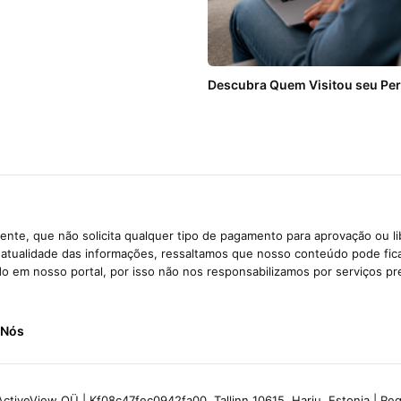
Descubra Quem Visitou seu Per
ANÚNCIOS
nte, que não solicita qualquer tipo de pagamento para aprovação ou l
e atualidade das informações, ressaltamos que nosso conteúdo pode fi
ido em nosso portal, por isso não nos responsabilizamos por serviços pr
 Nós
ctiveView OÜ | Kf08c47fec0942fa00, Tallinn 10615, Harju, Estonia | R