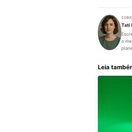
SOBR
Tati
Escr
o me
plane
Leia també