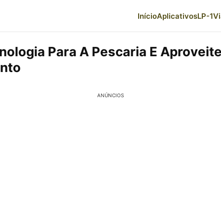
Início
Aplicativos
LP-1
V
nologia Para A Pescaria E Aproveit
nto
ANÚNCIOS