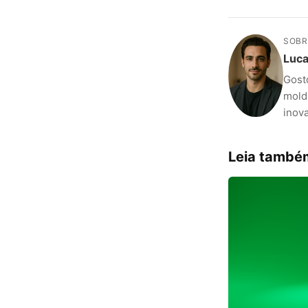
SOBR
Luca
Gost
mold
inov
Leia també