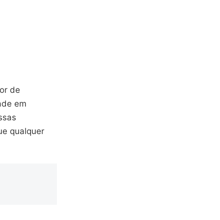
or de
dade em
ssas
ue qualquer