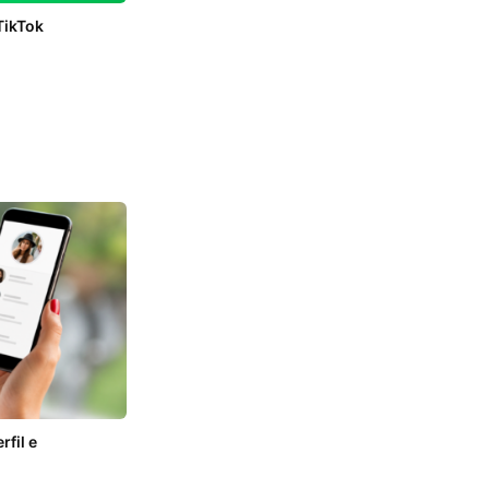
TikTok
fil e