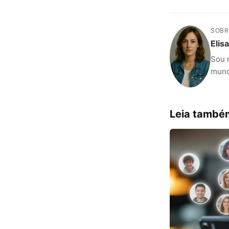
SOBR
Elis
Sou 
mundo
Leia també