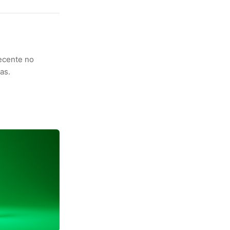
ecente no
as.