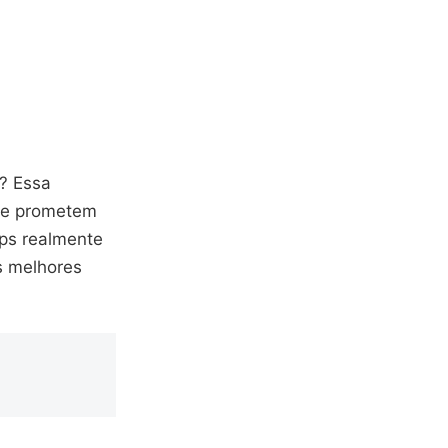
s? Essa
que prometem
pps realmente
s melhores