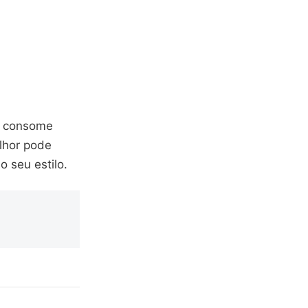
ê consome
elhor pode
 seu estilo.