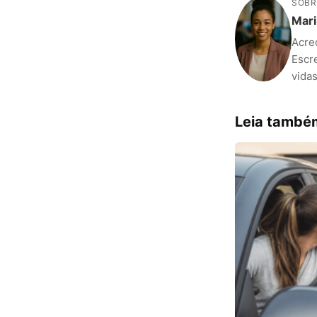
SOBR
Mari
Acre
Escr
vidas
Leia també