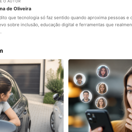
E O AUTOR
na de Oliveira
dito que tecnologia só faz sentido quando aproxima pessoas e 
evo sobre inclusão, educação digital e ferramentas que realme
ANÚNCIOS
.
m