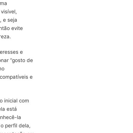
 uma
visível,
 e seja
tão evite
reza.
teresses e
nar “gosto de
mo
compatíveis e
 inicial com
la está
onhecê-la
 perfil dela,