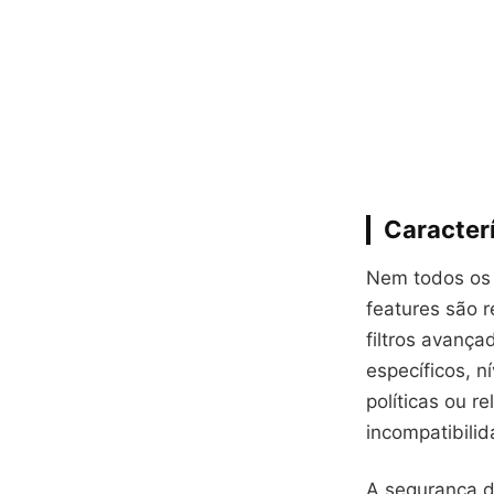
Caracterí
Nem todos os a
features são 
filtros avança
específicos, 
políticas ou 
incompatibili
A segurança d