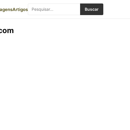
iagens
Artigos
Buscar
 com