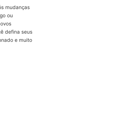
pós mudanças
ego ou
novos
cê defina seus
ionado e muito