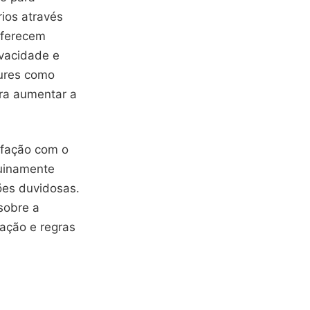
ios através
oferecem
ivacidade e
tures como
ara aumentar a
sfação com o
nuinamente
ões duvidosas.
sobre a
ação e regras