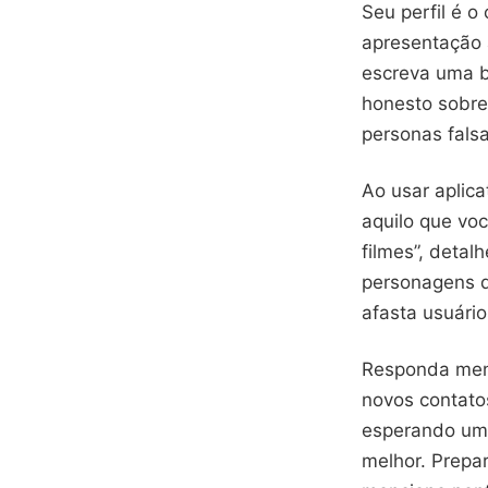
Seu perfil é o
apresentação a
escreva uma b
honesto sobre
personas fals
Ao usar aplica
aquilo que vo
filmes”, detal
personagens q
afasta usuário
Responda mens
novos contato
esperando uma
melhor. Prepa