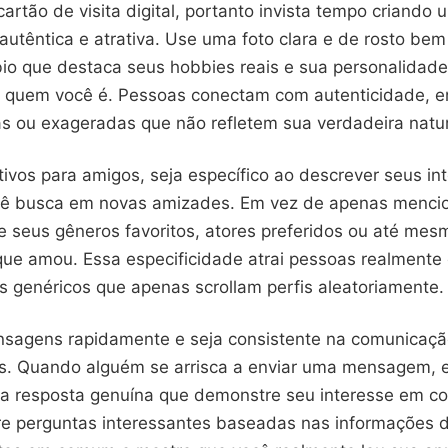
 cartão de visita digital, portanto invista tempo criando
utêntica e atrativa. Use uma foto clara e de rosto bem 
io que destaca seus hobbies reais e sua personalidade,
 quem você é. Pessoas conectam com autenticidade, en
as ou exageradas que não refletem sua verdadeira natu
tivos para amigos, seja específico ao descrever seus in
cê busca em novas amizades. Em vez de apenas mencio
he seus gêneros favoritos, atores preferidos ou até mes
ue amou. Essa especificidade atrai pessoas realmente 
s genéricos que apenas scrollam perfis aleatoriamente.
agens rapidamente e seja consistente na comunicação
s. Quando alguém se arrisca a enviar uma mensagem, e
 resposta genuína que demonstre seu interesse em c
re perguntas interessantes baseadas nas informações do