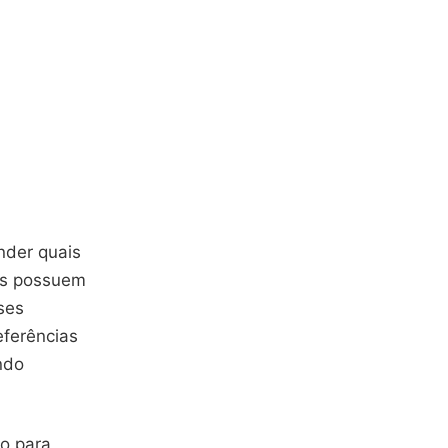
nder quais
res possuem
ses
eferências
ndo
vo para