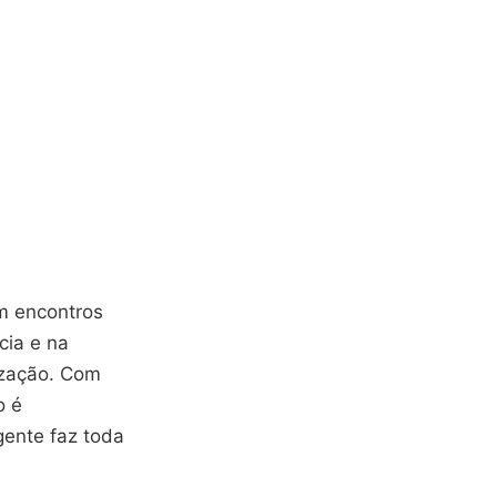
m encontros
cia e na
ização. Com
o é
gente faz toda