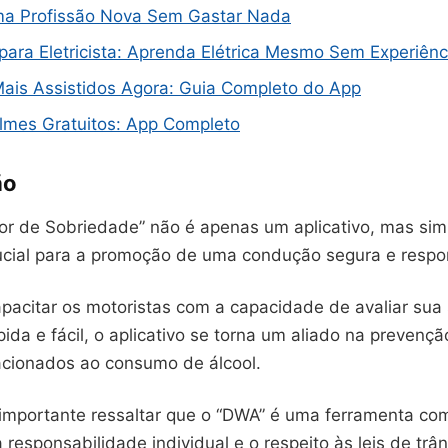
a Profissão Nova Sem Gastar Nada
 para Eletricista: Aprenda Elétrica Mesmo Sem Experiênc
Mais Assistidos Agora: Guia Completo do App
ilmes Gratuitos: App Completo
ão
r de Sobriedade” não é apenas um aplicativo, mas si
ucial para a promoção de uma condução segura e respo
capacitar os motoristas com a capacidade de avaliar sua
ida e fácil, o aplicativo se torna um aliado na prevençã
lacionados ao consumo de álcool.
 importante ressaltar que o “DWA” é uma ferramenta co
a responsabilidade individual e o respeito às leis de trân