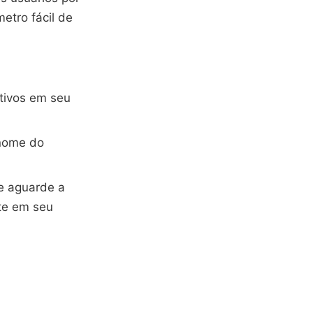
etro fácil de
ativos em seu
 nome do
e aguarde a
te em seu