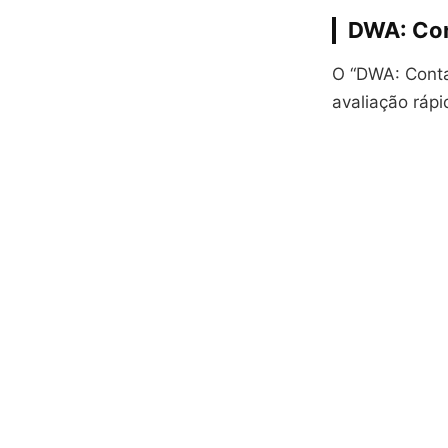
DWA: Con
O “DWA: Conta
avaliação rápi