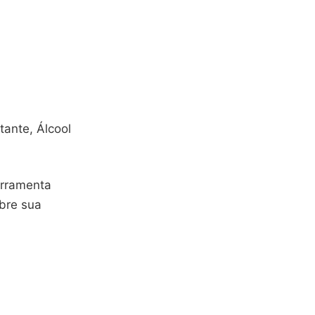
ante, Álcool
erramenta
obre sua