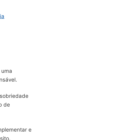
ia
m uma
nsável.
 sobriedade
o de
mplementar e
sito.