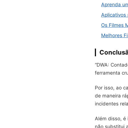
Aprenda um
Aplicativos
Os Filmes 
Melhores F
Conclus
“DWA: Contado
ferramenta cr
Por isso, ao 
de maneira ráp
incidentes re
Além disso, é
não substitui 