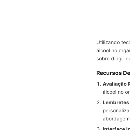
Utilizando tec
álcool no org
sobre dirigir 
Recursos De
Avaliação 
álcool no o
Lembretes 
personaliza
abordagem 
Interface I