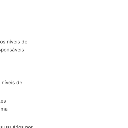
os níveis de
sponsáveis
 níveis de
tes
 uma
s usuários por