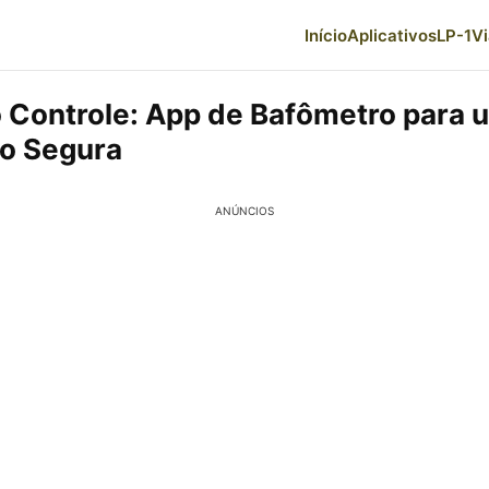
Início
Aplicativos
LP-1
V
o Controle: App de Bafômetro para 
o Segura
ANÚNCIOS