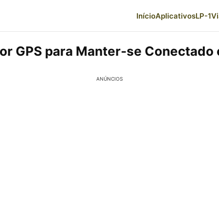
Início
Aplicativos
LP-1
V
or GPS para Manter-se Conectado 
ANÚNCIOS