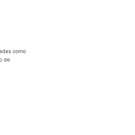
idades como
o de