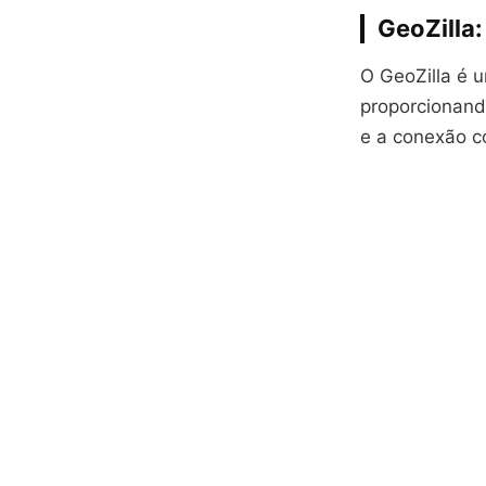
GeoZilla
O GeoZilla é 
proporcionand
e a conexão c