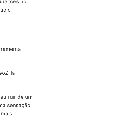
gurações no
ção e
rramenta
oZilla
usufruir de um
uma sensação
 mais