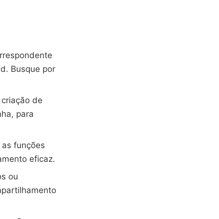
correspondente
id. Busque por
 criação de
nha, para
 as funções
eamento eficaz.
os ou
ompartilhamento