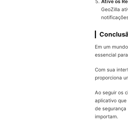
Ative os R
GeoZilla at
notificaçõe
Conclus
Em um mundo 
essencial par
Com sua inter
proporciona u
Ao seguir os 
aplicativo qu
de segurança 
importam.