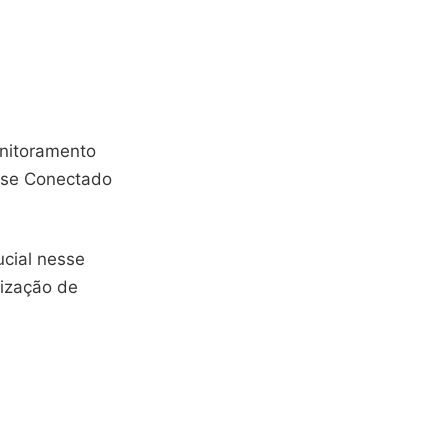
nitoramento
r-se Conectado
cial nesse
lização de