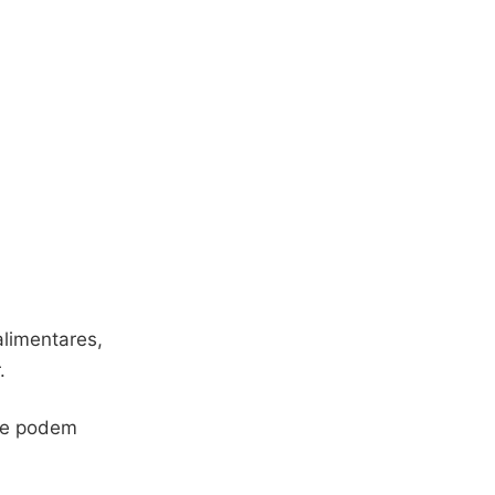
alimentares,
.
que podem