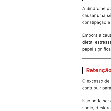
A Síndrome do 
causar uma sé
constipação e 
Embora a caus
dieta, estres
papel significa
Retenção
O excesso de 
contribuir par
Isso pode ser
sódio, desidr