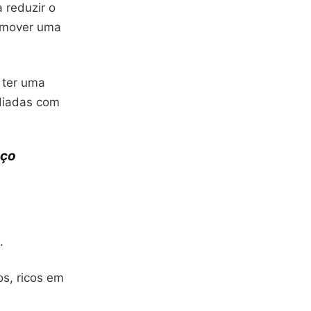
 reduzir o
romover uma
 ter uma
diadas com
aço
.
os, ricos em