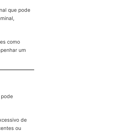
onal que pode
minal,
res como
empenhar um
, pode
xcessivo de
centes ou