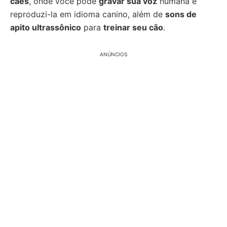
cães
, onde você pode
gravar sua voz
humana e
reproduzi-la em idioma canino, além de
sons de
apito ultrassônico
para
treinar seu cão
.
ANÚNCIOS