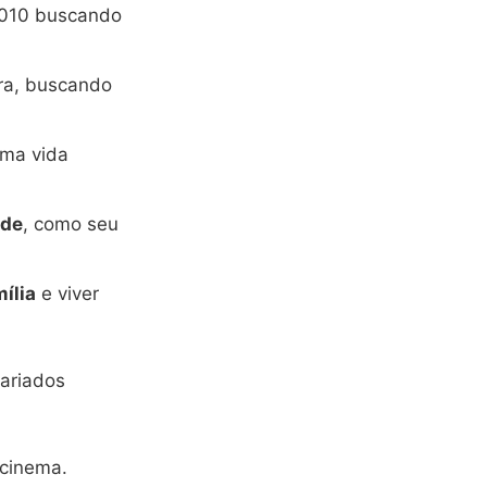
 2010 buscando
ira, buscando
uma vida
úde
, como seu
ília
e viver
ariados
 cinema.