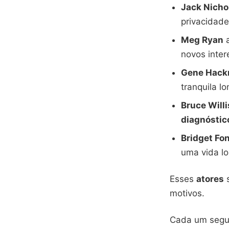
Jack Nicho
privacidade
Meg Ryan
novos inter
Gene Hac
tranquila l
Bruce Willi
diagnóstic
Bridget Fo
uma vida lo
Esses
atores
s
motivos.
Cada um segui