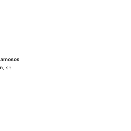
 famosos
n
, se