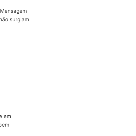
 “Mensagem
 não surgiam
te em
 bem