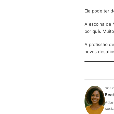
Ela pode ter d
A escolha de 
por quê. Muit
A profissão de
novos desafio
SOBR
Beat
Adoro
soci