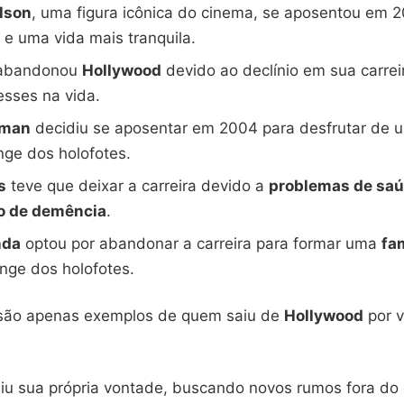
lson
, uma figura icônica do cinema, se aposentou em
 e uma vida mais tranquila.
abandonou
Hollywood
devido ao declínio em sua carre
esses na vida.
kman
decidiu se aposentar em 2004 para desfrutar de 
onge dos holofotes.
s
teve que deixar a carreira devido a
problemas de sa
o de demência
.
nda
optou por abandonar a carreira para formar uma
fam
nge dos holofotes.
ão apenas exemplos de quem saiu de
Hollywood
por v
u sua própria vontade, buscando novos rumos fora do