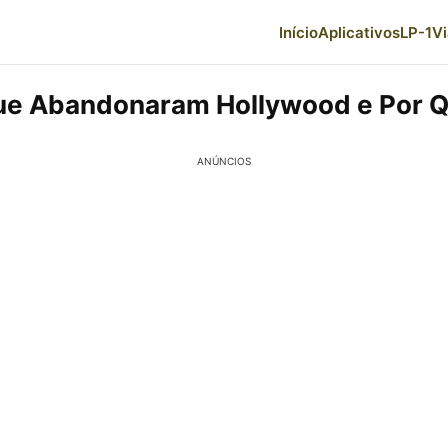
Início
Aplicativos
LP-1
V
ue Abandonaram Hollywood e Por 
ANÚNCIOS