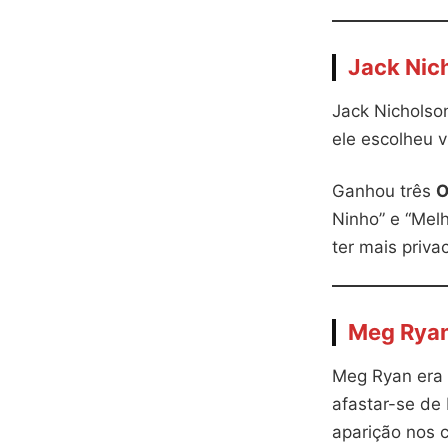
Jack Nic
Jack Nicholso
ele escolheu v
Ganhou três
O
Ninho” e “Melh
ter mais priva
Meg Rya
Meg Ryan era 
afastar-se de
aparição nos 