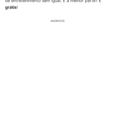
de entretenimento sem igual. E a melhor parte? É
grátis
!
ANÚNCIOS