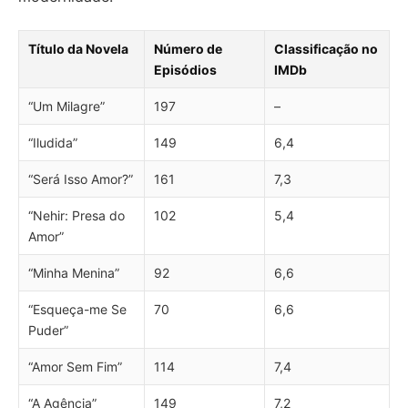
Título da Novela
Número de
Classificação no
Episódios
IMDb
“Um Milagre”
197
–
“Iludida”
149
6,4
“Será Isso Amor?”
161
7,3
“Nehir: Presa do
102
5,4
Amor”
“Minha Menina”
92
6,6
“Esqueça-me Se
70
6,6
Puder”
“Amor Sem Fim”
114
7,4
“A Agência”
149
7,2