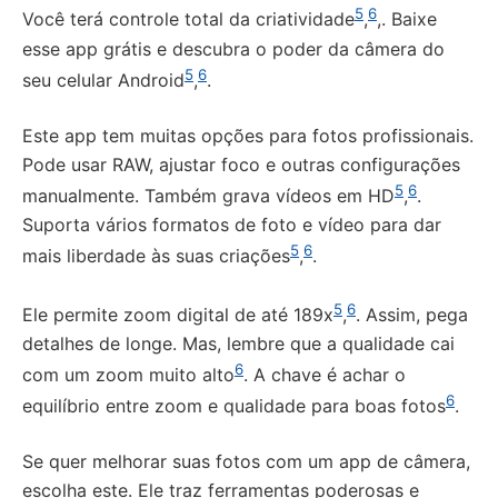
5
6
Você terá controle total da criatividade
,
,
. Baixe
esse app grátis e descubra o poder da câmera do
5
6
seu celular Android
,
.
Este app tem muitas opções para fotos profissionais.
Pode usar RAW, ajustar foco e outras configurações
5
6
manualmente. Também grava vídeos em HD
,
.
Suporta vários formatos de foto e vídeo para dar
5
6
mais liberdade às suas criações
,
.
5
6
Ele permite zoom digital de até 189x
,
. Assim, pega
detalhes de longe. Mas, lembre que a qualidade cai
6
com um zoom muito alto
. A chave é achar o
6
equilíbrio entre zoom e qualidade para boas fotos
.
Se quer melhorar suas fotos com um app de câmera,
escolha este. Ele traz ferramentas poderosas e