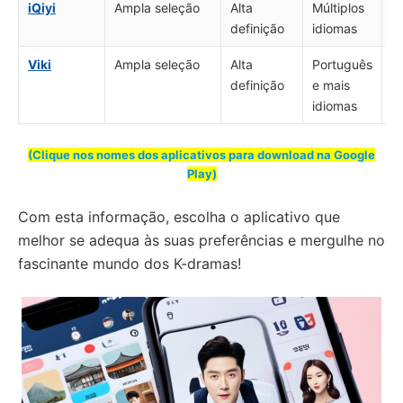
iQiyi
Ampla seleção
Alta
Múltiplos
P
definição
idiomas
Viki
Ampla seleção
Alta
Português
C
definição
e mais
d
idiomas
(Clique nos nomes dos aplicativos para download na Google
Play)
Com esta informação, escolha o aplicativo que
melhor se adequa às suas preferências e mergulhe no
fascinante mundo dos K-dramas!