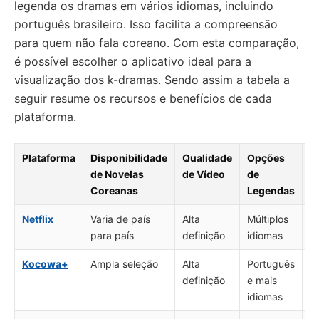
legenda os dramas em vários idiomas, incluindo
português brasileiro. Isso facilita a compreensão
para quem não fala coreano. Com esta comparação,
é possível escolher o aplicativo ideal para a
visualização dos k-dramas. Sendo assim a tabela a
seguir resume os recursos e benefícios de cada
plataforma.
Plataforma
Disponibilidade
Qualidade
Opções
I
de Novelas
de Vídeo
de
U
Coreanas
Legendas
Netflix
Varia de país
Alta
Múltiplos
I
para país
definição
idiomas
in
Kocowa+
Ampla seleção
Alta
Português
D
definição
e mais
m
idiomas