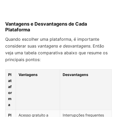
Vantagens e Desvantagens de Cada
Plataforma
Quando escolher uma plataforma, é importante
considerar suas
vantagens e desvantagens
. Então
veja uma tabela comparativa abaixo que resume os
principais pontos:
Pl
Vantagens
Desvantagens
at
af
or
m
a
Pl
Acesso gratuito a
Interrupções frequentes