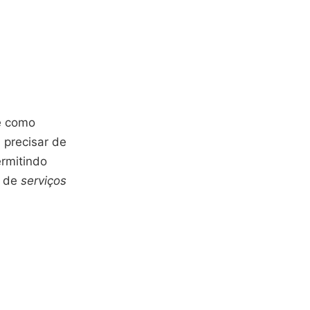
e como
precisar de
ermitindo
e de
serviços