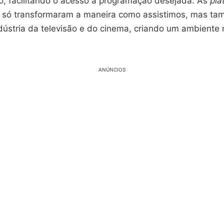
o, facilitando o acesso à programação desejada. As
pla
 só transformaram a maneira como assistimos, mas t
ústria da televisão e do cinema, criando um ambiente 
ANÚNCIOS