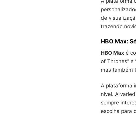
A plataforma o
personalizado
de visualizaçã
trazendo novi
HBO Max: Sé
HBO Max
é co
of Thrones” e 
mas também f
A plataforma 
nível. A varie
sempre inter
escolha para