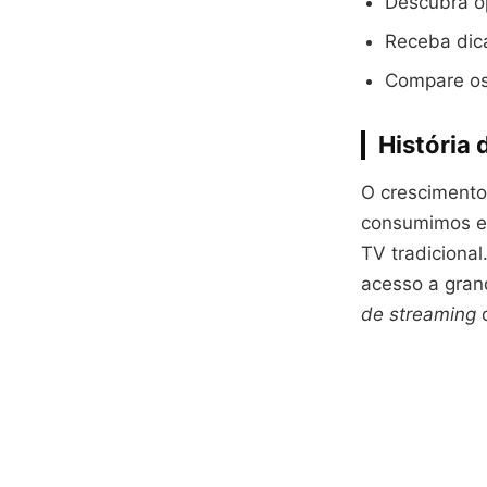
Descubra op
Receba dica
Compare os 
História 
O cresciment
consumimos en
TV tradiciona
acesso a gran
de streaming
d