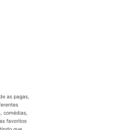
de as pagas,
ferentes
s, comédias,
as favoritos
itindo que