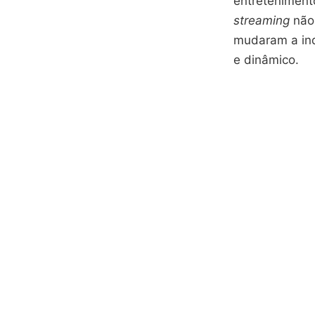
entreteniment
streaming
não
mudaram a ind
e dinâmico.