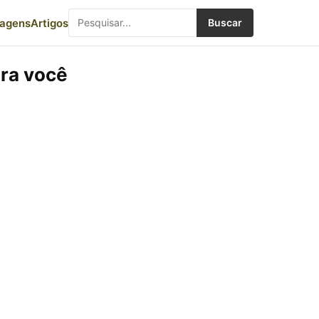
iagens
Artigos
Buscar
ara você