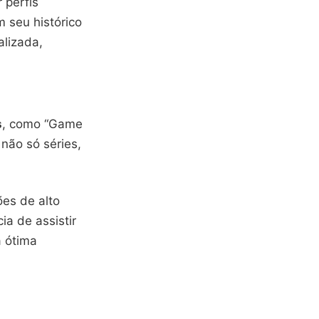
 perfis
 seu histórico
alizada,
s
, como “Game
não só séries,
ões de alto
ia de assistir
 ótima