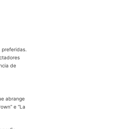
preferidas.
ctadores
ncia de
e abrange
rown” e “La