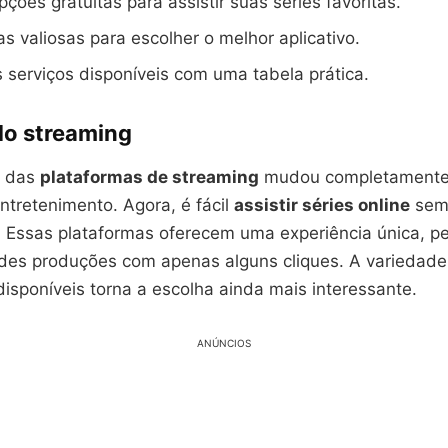
ções gratuitas para assistir suas séries favoritas.
s valiosas para escolher o melhor aplicativo.
serviços disponíveis com uma tabela prática.
do streaming
o das
plataformas de streaming
mudou completament
tretenimento. Agora, é fácil
assistir séries online
sem 
l. Essas plataformas oferecem uma experiência única, p
des produções com apenas alguns cliques. A variedad
isponíveis torna a escolha ainda mais interessante.
ANÚNCIOS