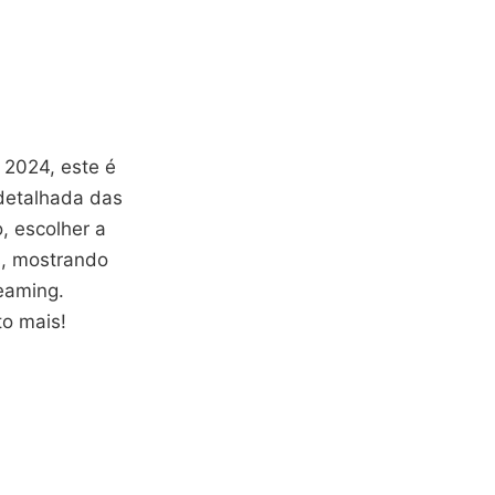
 2024, este é
detalhada das
, escolher a
s, mostrando
eaming.
to mais!