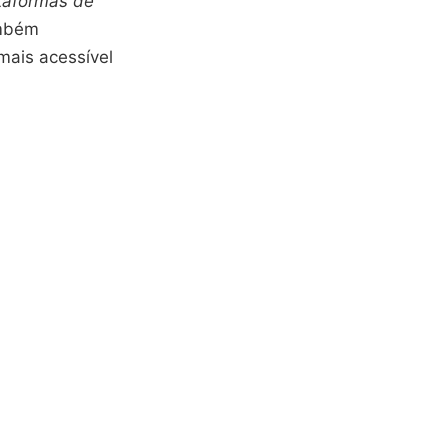
taformas de
ambém
mais acessível