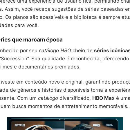
ferece uma experiência de usuário rica, permitindo criar
s. Assim, você recebe sugestões de séries baseadas em
o. Os planos são acessíveis e a biblioteca é sempre atu
dades para você.
ries que marcam época
nhecido por seu
catálogo HBO
cheio de
séries icônica
“Succession”. Sua qualidade é reconhecida, oferecendo 
ilmes e documentários premiados.
investe em conteúdo novo e original, garantindo produç
dade de gêneros e histórias disponíveis torna a experiênc
essante. Com um
catálogo
diversificado,
HBO Max
é uma
 quem busca momentos de entretenimento memoráveis.