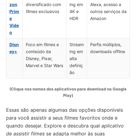
zon
diversificado com
ing em
Alexa, acesso a
Prim
filmes
exclusivos
4K e
outros serviços da
e
HDR
Amazon
Vide
o
Disn
Foco em
filmes
e
Stream
Perfis múltiplos,
ey+
conteúdo da
ing em
downloads offline
Disney, Pixar,
alta
Marvel e Star Wars
definiç
ão
(Clique nos nomes dos aplicativos para download na Google
Play)
Essas são apenas algumas das opções disponíveis
para você assistir a seus
filmes
favoritos onde e
quando desejar. Explore e descubra qual
aplicativo
de assistir filmes
se adapta melhor às suas