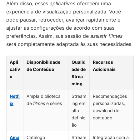
Além disso, esses
aplicativos
oferecem uma
experiência de visualização personalizada. Você
pode pausar, retroceder, avançar rapidamente e
ajustar as configurações de acordo com suas
preferências. Assim, sua sessão de
assistir filmes
será completamente adaptada às suas necessidades.
Apli
Disponibilidade
Qualid
Recursos
cativ
de Conteúdo
ade de
Adicionais
o
Strea
ming
Netfl
Ampla biblioteca
Stream
Recomendações
ix
de
filmes
e séries
ing em
personalizadas,
alta
download de
definiç
conteúdo
ão
Ama
Catálogo
Stream
Integração com a