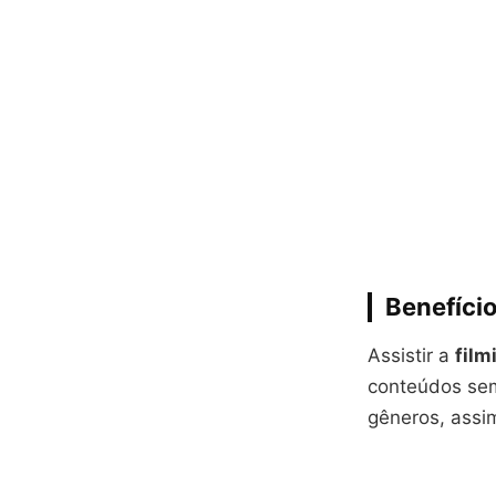
Benefício
Assistir a
film
conteúdos sem
gêneros, assim