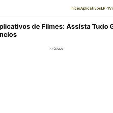
Início
Aplicativos
LP-1
V
licativos de Filmes: Assista Tudo G
ncios
ANÚNCIOS