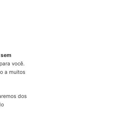
 sem
para você.
o a muitos
laremos dos
do