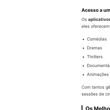
Acesso a um
Os
aplicativo
eles oferecem
Comédias
Dramas
Thrillers
Documentár
Animações
Com tantos gê
sessões de ci
Os Melho