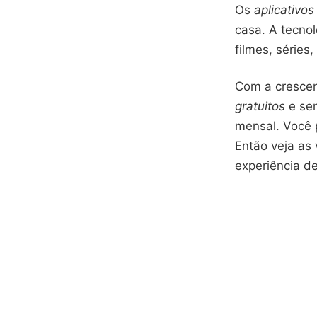
Os
aplicativos
casa. A tecnol
filmes, série
Com a crescen
gratuitos
e se
mensal. Você 
Então veja as
experiência d