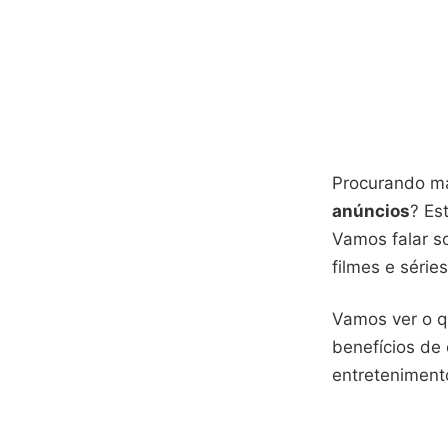
Procurando m
anúncios
? Es
Vamos falar 
filmes e série
Vamos ver o q
benefícios de
entretenimento