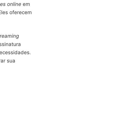
mes online
em
 Eles oferecem
treaming
ssinatura
necessidades.
rar sua