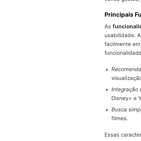
Principais F
As
funcional
usabilidade. 
facilmente em
funcionalidad
Recomendaç
visualizaçã
Integração 
Disney+ e 
Busca simpl
filmes.
Essas caracte