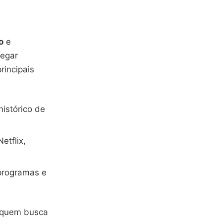
o
e
vegar
rincipais
istórico de
etflix,
 programas e
a quem busca