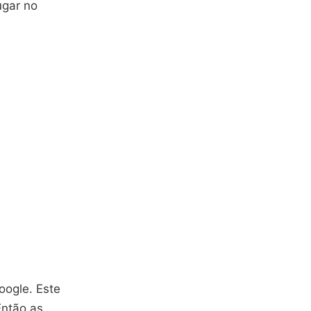
ugar no
oogle. Este
Então as