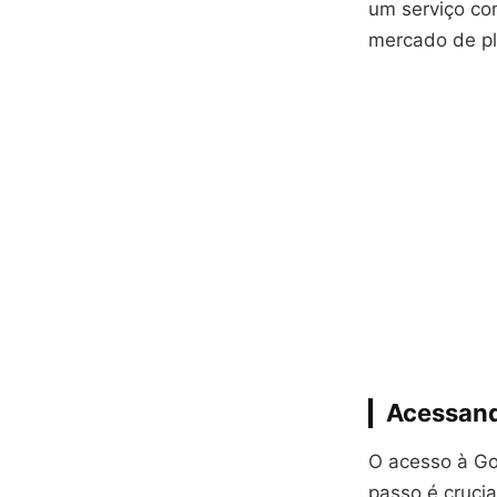
um serviço co
mercado de pl
Acessand
O acesso à Go
passo é crucia