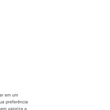
har em um
ua preferência
uem valoriza a