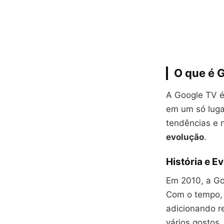
O que é 
A Google TV é
em um só luga
tendências e n
evolução
.
História e E
Em 2010, a Goo
Com o tempo, 
adicionando r
vários gostos,