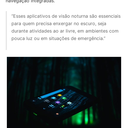
navegação integradas.
“Esses aplicativos de visão noturna são essenciais
para quem precisa enxergar no escuro, seja
durante atividades ao ar livre, em ambientes com
pouca luz ou em situações de emergência.”