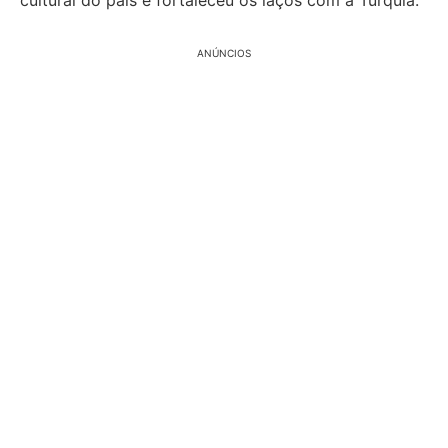
cultural do país e fortaleceu os laços com a Turquia.
ANÚNCIOS