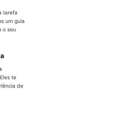
 tarefa
os um guia
a o seu
ma
m
Eles te
riência de