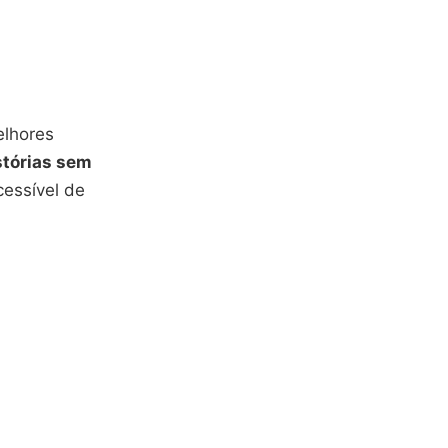
elhores
istórias sem
essível de