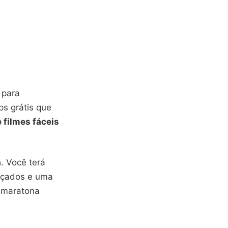
 para
s grátis que
e filmes fáceis
á
. Você terá
nçados e uma
 maratona