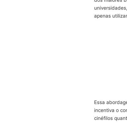
dos maiores b
universidades
apenas utiliz
Essa abordag
incentiva o c
cinéfilos quan