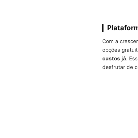
Platafor
Com a crescen
opções gratui
custos já
. Es
desfrutar de 