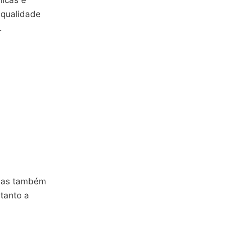
licas e
 qualidade
.
 mas também
tanto a