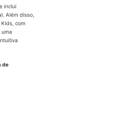
 inclui
l. Além disso,
y Kids, com
a uma
ntuitiva
a de