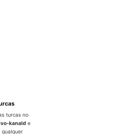
turcas
as turcas no
ivo-kanald
e
m qualquer