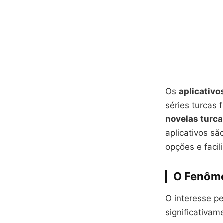
Os
aplicativo
séries turcas 
novelas turc
aplicativos s
opções e faci
O Fenôme
O interesse pe
significativam