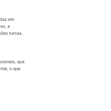
adas em
so, a
ções turcas,
cionais, que
ante, o que