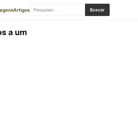
iagens
Artigos
Buscar
os a um