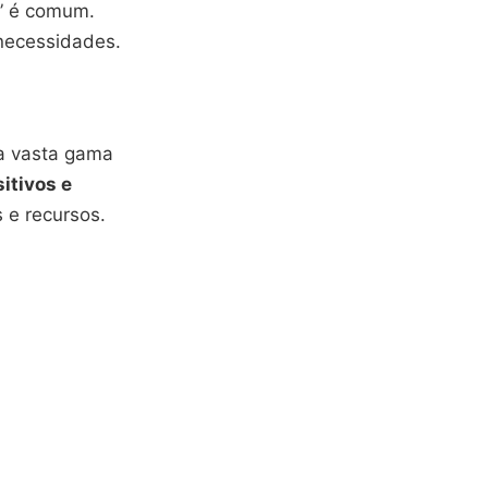
?” é comum.
 necessidades.
a vasta gama
itivos e
s e recursos.