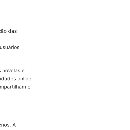
ção das
 usuários
s novelas e
idades online.
ompartilham e
rios. A