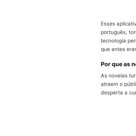
Esses aplicat
português, to
tecnologia per
que antes eram
Por que as n
As novelas tu
atraem o públi
desperta a cur