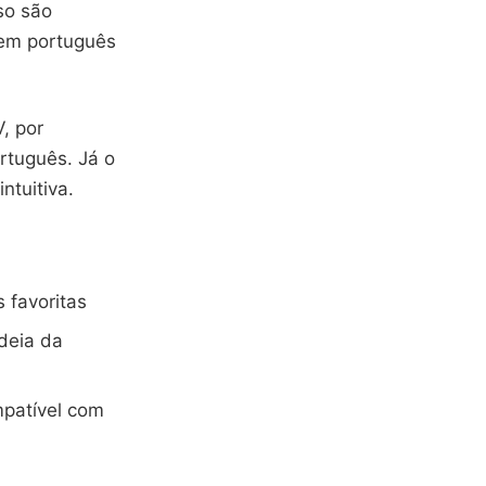
so são
 em português
, por
rtuguês. Já o
ntuitiva.
 favoritas
ideia da
mpatível com