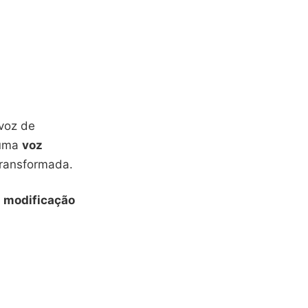
 voz de
 uma
voz
transformada.
A
modificação