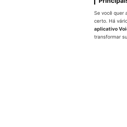
Principai
Se você quer 
certo. Há vári
aplicativo V
transformar s