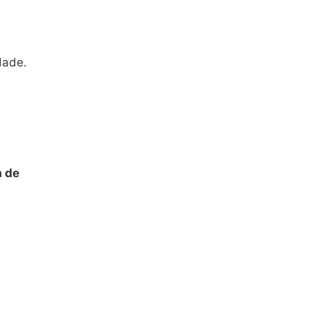
dade.
a de