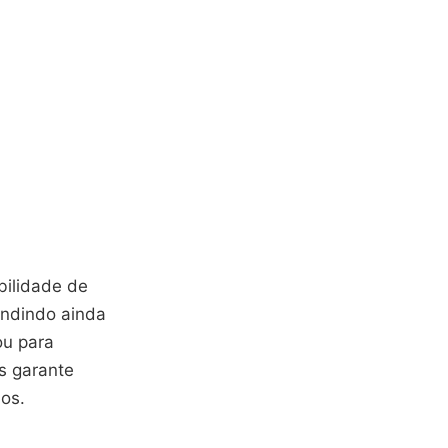
bilidade de
andindo ainda
ou para
s garante
ios.