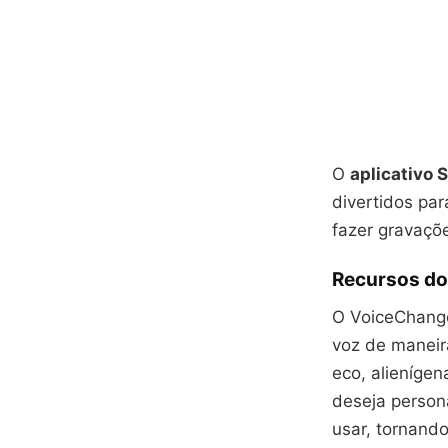
O
aplicativo
divertidos par
fazer gravaçõ
Recursos do
O VoiceChange
voz de maneira
eco, alienígen
deseja persona
usar, tornand