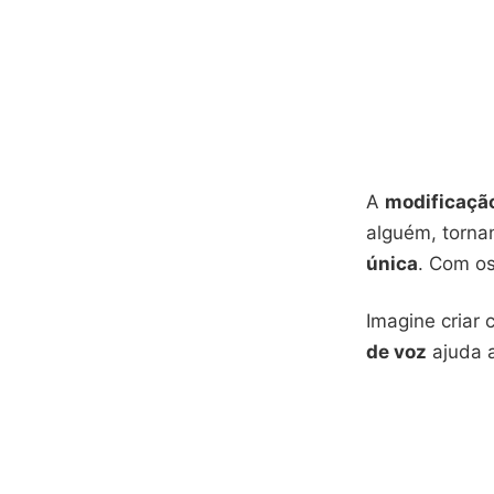
A
modificaçã
alguém, tornan
única
. Com os
Imagine criar
de voz
ajuda a