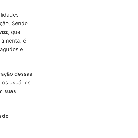
alidades
dição. Sendo
 voz
, que
rramenta, é
s agudos e
gração dessas
 os usuários
em suas
a de