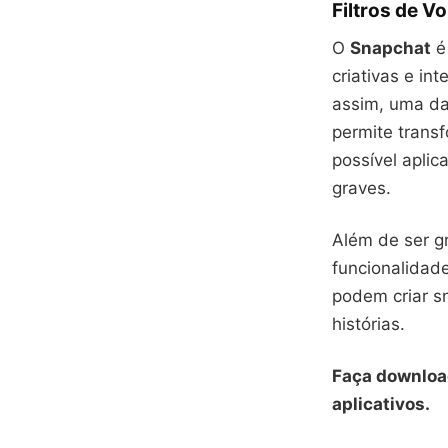
Filtros de V
O
Snapchat
é
criativas e in
assim, uma da
permite trans
possível aplic
graves.
Além de ser gr
funcionalidad
podem criar s
histórias.
Faça downloa
aplicativos.