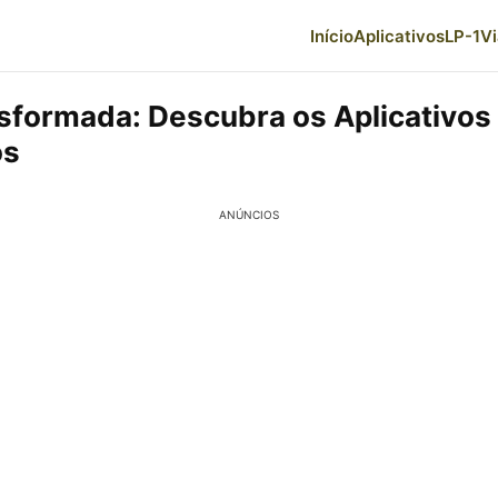
Início
Aplicativos
LP-1
V
sformada: Descubra os Aplicativos
os
ANÚNCIOS