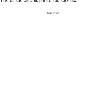
 fatores são cruciais para o seu sucesso.
ANÚNCIOS