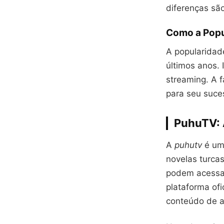
diferenças são
Como a Popu
A popularidad
últimos anos.
streaming. A 
para seu suce
PuhuTV: 
A
puhutv
é um
novelas turcas
podem acessar
plataforma ofi
conteúdo de al