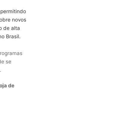
 permitindo
sobre novos
o de alta
o Brasil.
programas
de se
.
oja de