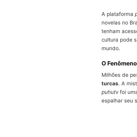
A plataforma
novelas no Bra
tenham acesso
cultura pode s
mundo.
O Fenômeno 
Milhões de pe
turcas
. A mis
puhutv
foi uma
espalhar seu 