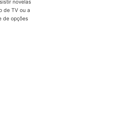
istir novelas
o de TV ou a
e de opções