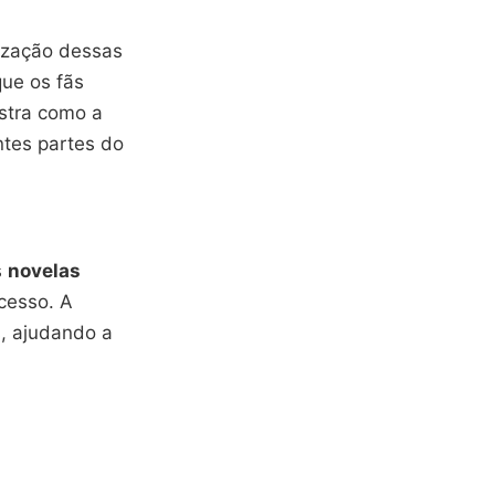
ização dessas
que os fãs
stra como a
ntes partes do
s
novelas
cesso. A
s, ajudando a