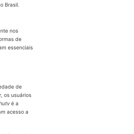
 Brasil.
ente nos
formas de
ram essenciais
iedade de
r, os usuários
hutv
é a
ham acesso a