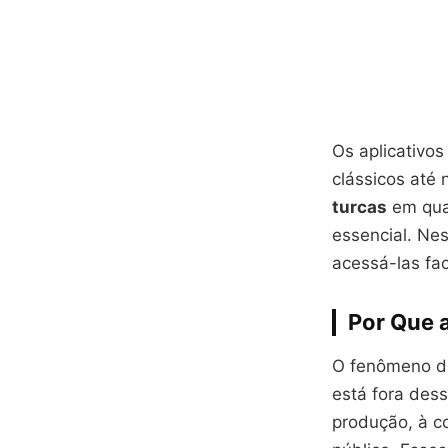
Os aplicativo
clássicos até 
turcas
em qual
essencial. Ne
acessá-las fa
Por Que 
O fenômeno da
está fora des
produção, à c