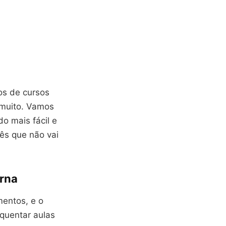
os de cursos
 muito. Vamos
do mais fácil e
ês que não vai
erna
mentos, e o
equentar aulas