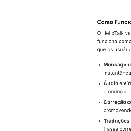
Como Funcio
O HelloTalk v
funciona como
que os usuário
Mensagens
instantânea
Áudio e ví
pronúncia.
Correção c
promovendo
Traduções 
frases corr