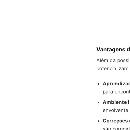
Vantagens d
Além da possib
potencializam
Aprendizad
para encont
Ambiente i
envolvente
Correções 
são corrigi